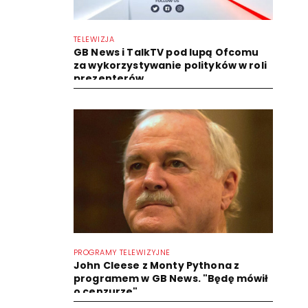
TELEWIZJA
GB News i TalkTV pod lupą Ofcomu
za wykorzystywanie polityków w roli
prezenterów
PROGRAMY TELEWIZYJNE
John Cleese z Monty Pythona z
programem w GB News. "Będę mówił
o cenzurze"