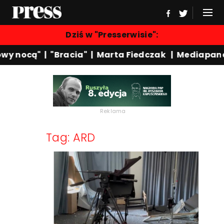
Dziś w "Presserwisie":
wy nocą"
|
"Bracia"
|
Marta Fiedczak
|
Mediapane
Reklama
Tag: ARD