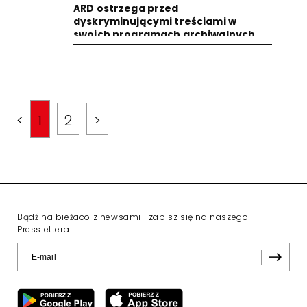
ARD ostrzega przed
dyskryminującymi treściami w
swoich programach archiwalnych
<
1
2
>
Bądź na bieżaco z newsami i zapisz się na naszego
Presslettera