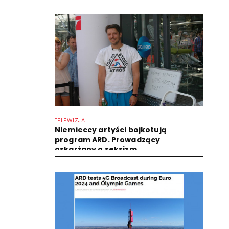
TELEWIZJA
Niemieccy artyści bojkotują
program ARD. Prowadzący
oskarżany o seksizm