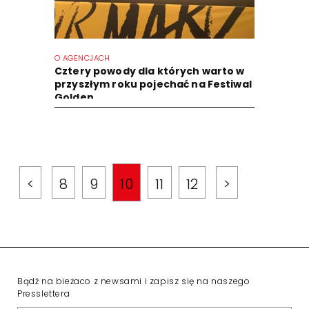
O AGENCJACH
Cztery powody dla których warto w
przyszłym roku pojechać na Festiwal
Golden...
<
8
9
10
11
12
>
Bądź na bieżaco z newsami i zapisz się na naszego
Presslettera