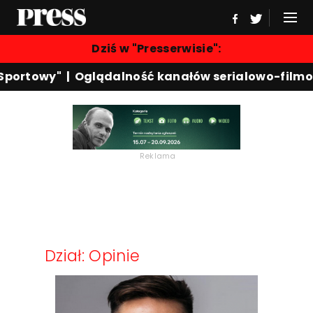
Dziś w "Presserwisie":
Sportowy"
|
Oglądalność kanałów serialowo-filmo
Reklama
Dział: Opinie