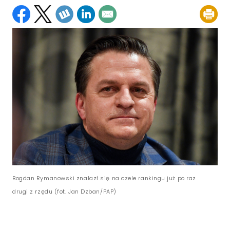
Bogdan Rymanowski znalazł się na czele rankingu już po raz
drugi z rzędu (fot. Jan Dzban/PAP)