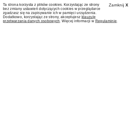
Wydawcy programów są mistrzami sztuki
Ta strona korzysta z plików cookies. Korzystając ze strony
Zamknij
X
bez zmiany ustawień dotyczących cookies w przeglądarce
zapraszania gości.
zgadzasz się na zapisywanie ich w pamięci urządzenia.
Dodatkowo, korzystając ze strony, akceptujesz
klauzulę
przetwarzania danych osobowych
. Więcej informacji w
Regulaminie
.