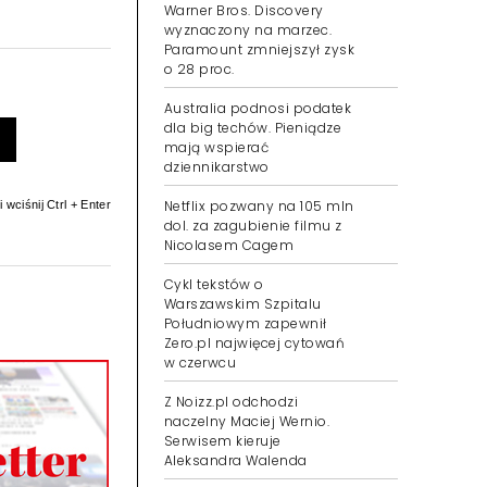
Warner Bros. Discovery
wyznaczony na marzec.
Paramount zmniejszył zysk
o 28 proc.
Australia podnosi podatek
dla big techów. Pieniądze
mają wspierać
dziennikarstwo
Netflix pozwany na 105 mln
 wciśnij Ctrl + Enter
dol. za zagubienie filmu z
Nicolasem Cagem
Cykl tekstów o
Warszawskim Szpitalu
Południowym zapewnił
Zero.pl najwięcej cytowań
w czerwcu
Z Noizz.pl odchodzi
naczelny Maciej Wernio.
Serwisem kieruje
Aleksandra Walenda