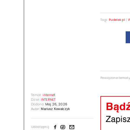
Tagi:
Pudelek.pl
|
W
Powiązane temat
Temat:
internet
Dział:
INTERNET
Dodano:
Maj 26, 2026
Autor:
Mariusz Kowalczyk
Udostępnij: