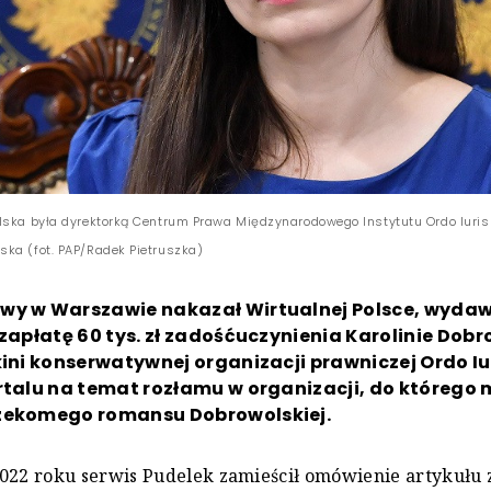
lska była dyrektorką Centrum Prawa Międzynarodowego Instytutu Ordo Iuris 
ka (fot. PAP/Radek Pietruszka)
wy w Warszawie nakazał Wirtualnej Polsce, wydaw
 zapłatę 60 tys. zł zadośćuczynienia Karolinie Dobr
kini konserwatywnej organizacji prawniczej Ordo Iu
rtalu na temat rozłamu w organizacji, do którego 
zekomego romansu Dobrowolskiej.
022 roku serwis Pudelek zamieścił omówienie artykułu 