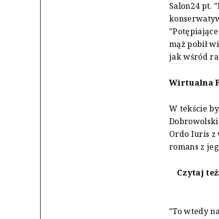
Salon24 pt. 
konserwatyw
"Potępiające
mąż pobił wi
jak wśród r
Wirtualna 
W tekście by
Dobrowolskie
Ordo Iuris z
romans z jeg
Czytaj też
"To wtedy n