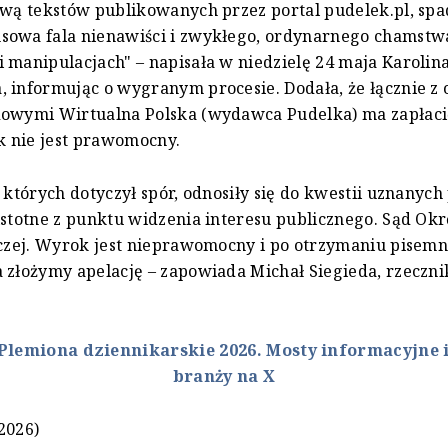
awą tekstów publikowanych przez portal pudelek.pl, spa
sowa fala nienawiści i zwykłego, ordynarnego chamstwa
 manipulacjach" – napisała w niedzielę 24 maja Karolin
 informując o wygranym procesie. Dodała, że łącznie z 
dowymi Wirtualna Polska (wydawca Pudelka) ma zapłaci
ok nie jest prawomocny.
, których dotyczył spór, odnosiły się do kwestii uznanych
istotne z punktu widzenia interesu publicznego. Sąd O
aczej. Wyrok jest nieprawomocny i po otrzymaniu pisem
 złożymy apelację – zapowiada Michał Siegieda, rzeczn
Plemiona dziennikarskie 2026. Mosty informacyjne i
branży na X
2026)