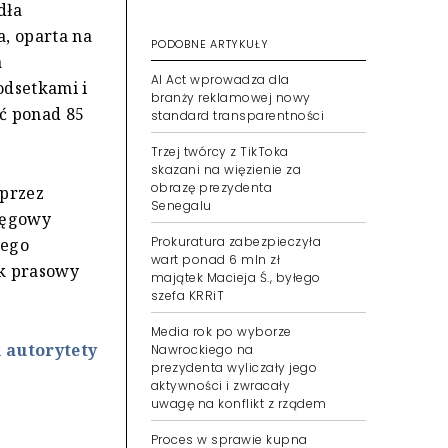
dła
, oparta na
PODOBNE ARTYKUŁY
a
AI Act wprowadza dla
odsetkami i
branży reklamowej nowy
ć ponad 85
standard transparentności
Trzej twórcy z TikToka
skazani na więzienie za
obrazę prezydenta
 przez
Senegalu
kręgowy
Prokuratura zabezpieczyła
nego
wart ponad 6 mln zł
ik prasowy
majątek Macieja Ś., byłego
szefa KRRiT
Media rok po wyborze
 autorytety
Nawrockiego na
prezydenta wyliczały jego
aktywności i zwracały
uwagę na konflikt z rządem
Proces w sprawie kupna