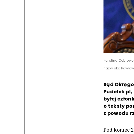
Karolina Dobrowo
nazwisko Pawłows
Sąd Okręgo
Pudelek.pl,
byłej człon
o teksty po
z powodu r
Pod koniec 2