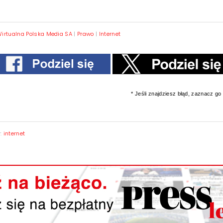
irtualna Polska Media SA
|
Prawo
|
Internet
* Jeśli znajdziesz błąd, zaznacz go i
y:
internet