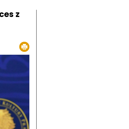
ces z
ł