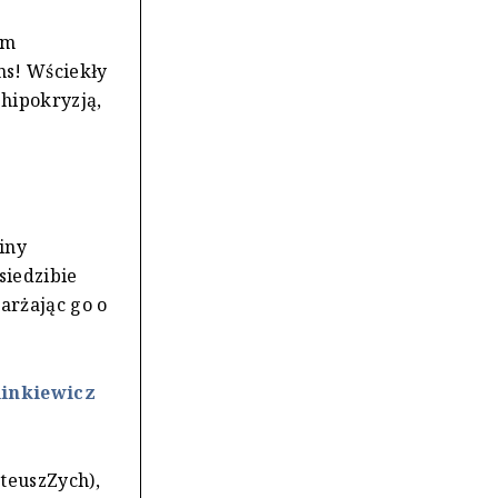
em
ns! Wściekły
 hipokryzją,
iny
siedzibie
arżając go o
linkiewicz
teuszZych),