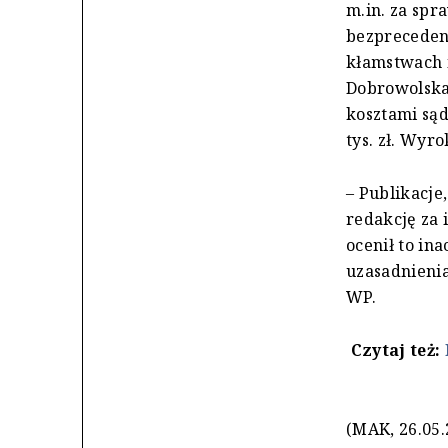
m.in. za spr
bezpreceden
kłamstwach i
Dobrowolska,
kosztami są
tys. zł. Wyr
– Publikacje
redakcję za 
ocenił to in
uzasadnienia
WP.
Czytaj też:
(MAK, 26.05.