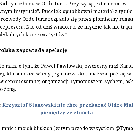
"Kulisy rozłamu w Ordo Iuris. Przyczyną jest romans w
nym Instytucie". Pudelek opublikował materiał z tytuł
 rozwody Ordo Iuris rozpadło się przez płomienny roma
ceprezesa. Nie od dziś wiadomo, że nigdzie tak nie trąci
adykalnych konserwatystów".
Polska zapowiada apelację
ło m.in. o tym, że Paweł Pawłowski, ówczesny mąż Karol
j, która nosiła wtedy jego nazwisko, miał szarpać się w 
 wiceprezesem tej organizacji Tymoteuszem Zychem, osk
o żoną.
:
Krzysztof Stanowski nie chce przekazać Oldze Ma
pieniędzy ze zbiórki
a mnie i moich bliskich (w tym przede wszystkim @Tymo