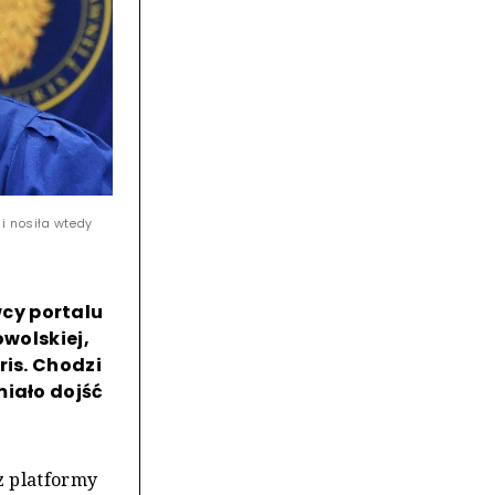
i nosiła wtedy
cy portalu
owolskiej,
ris. Chodzi
miało dojść
z platformy