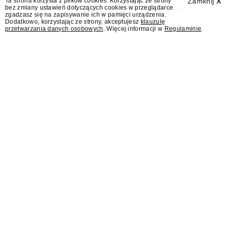
Ta strona korzysta z plików cookies. Korzystając ze strony
Zamknij
X
bez zmiany ustawień dotyczących cookies w przeglądarce
znajdą się wśród jesiennych nowości Polsatu.
zgadzasz się na zapisywanie ich w pamięci urządzenia.
Polsat przejmuje od TVN program "Lego
Dodatkowo, korzystając ze strony, akceptujesz
klauzulę
przetwarzania danych osobowych
. Więcej informacji w
Regulaminie
.
Masters".
Jesień w TVN z nowymi