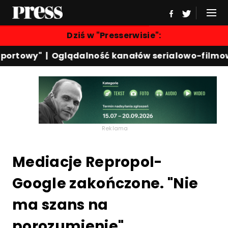
Dziś w "Presserwisie":
ortowy"
|
Oglądalność kanałów serialowo-filmowy
Reklama
Mediacje Repropol-
Google zakończone. "Nie
ma szans na
porozumienie"