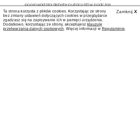
poprowadziła debatę publicystów podczas
zorganizowanego przez Kancelarię
Ta strona korzysta z plików cookies. Korzystając ze strony
Zamknij
X
bez zmiany ustawień dotyczących cookies w przeglądarce
Prezydenta wydarzenia z okazji pierwszej
zgadzasz się na zapisywanie ich w pamięci urządzenia.
rocznicy zaprzysiężenia Karola Nawrockiego
Dodatkowo, korzystając ze strony, akceptujesz
klauzulę
przetwarzania danych osobowych
. Więcej informacji w
Regulaminie
.
na prezydenta.