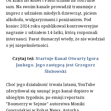
Od kilku lat Robert Pasut działał na YouTubie
sam. Na swoim kanale prowadził transmisje z
imprez z udziałem młodych dziewcząt, piciem
alkoholu, wulgaryzmami i poniżaniem. Pod
koniec 2024 roku opublikował kontrowersyjne
nagranie z udziałem 14-latki, którą rozpoznali
internauci. Pasut tłumaczył wtedy, że nie wiedział
o jej niepełnoletności.
Czytaj też:
Startuje Kanał Otwarty Igora
Jankego. Jego zastępcą jest Grzegorz
Ślubowski
Choć jego działalność trwała latami, YouTube
zdecydował się usunąć jego kanał dopiero w
ubiegłym tygodniu, po emisji reportażu
"Boomerzy w Sejmie" autorstwa Moniki
Gawrońskiej w Polsat News. Autorka