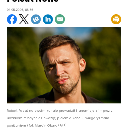
04.05.2026, 06:56
Robert Pasut na swoim kanale prowadził transmisje z imprez z
udziałem młodych dziewcząt, piciem alkoholu, wulgaryzmami i
poniżaniem (fot. Marcin Obara/PAP)