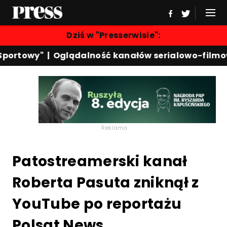
Dziś w "Presserwisie":
portowy"
|
Oglądalność kanałów serialowo-filmow
Reklama
Patostreamerski kanał
Roberta Pasuta zniknął z
YouTube po reportażu
Polsat News