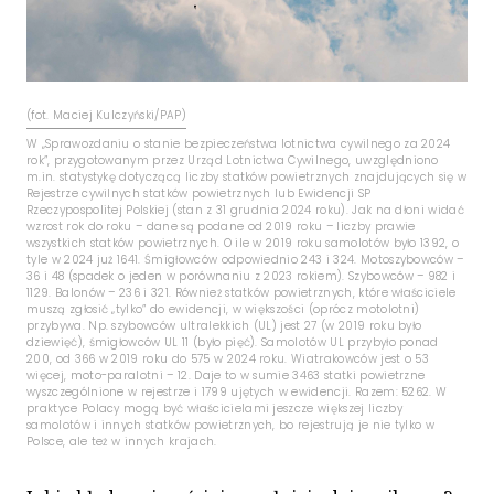
(fot. Maciej Kulczyński/PAP)
W „Sprawozdaniu o stanie bezpieczeństwa lotnictwa cywilnego za 2024
rok”, przygotowanym przez Urząd Lotnictwa Cywilnego, uwzględniono
m.in. statystykę dotyczącą liczby statków powietrznych znajdujących się w
Rejestrze cywilnych statków powietrznych lub Ewidencji SP
Rzeczypospolitej Polskiej (stan z 31 grudnia 2024 roku). Jak na dłoni widać
wzrost rok do roku – dane są podane od 2019 roku – liczby prawie
wszystkich statków powietrznych. O ile w 2019 roku samolotów było 1392, o
tyle w 2024 już 1641. Śmigłowców odpowiednio 243 i 324. Motoszybowców –
36 i 48 (spadek o jeden w porównaniu z 2023 rokiem). Szybowców – 982 i
1129. Balonów – 236 i 321. Również statków powietrznych, które właściciele
muszą zgłosić „tylko” do ewidencji, w większości (oprócz motolotni)
przybywa. Np. szybowców ultralekkich (UL) jest 27 (w 2019 roku było
dziewięć), śmigłowców UL 11 (było pięć). Samolotów UL przybyło ponad
200, od 366 w 2019 roku do 575 w 2024 roku. Wiatrakowców jest o 53
więcej, moto-paralotni – 12. Daje to w sumie 3463 statki powietrzne
wyszczególnione w rejestrze i 1799 ujętych w ewidencji. Razem: 5262. W
praktyce Polacy mogą być właścicielami jeszcze większej liczby
samolotów i innych statków powietrznych, bo rejestrują je nie tylko w
Polsce, ale też w innych krajach.