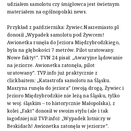
udziałem samolotu czy śmigłowca jest świetnym
materiałem na ogólnopolski news.
Przykład z października: Żywiec.Naszemiasto.pl
donosił „Wypadek samolotu pod Żywcem!
Awionetka runęła do Jeziora Międzybrodzkiego,
była na głębokości 7 metrów. Pilot uratowany.
Nowe fakty!”. TVN 24 pisał: „Awaryjne lądowanie
na jeziorze. Awionetka zatonęła, pilot
uratowany”. TVP.info już praktycznie z
clickbaitem: „Katastrofa samolotu na Śląsku.
Maszyna runęła do jeziora” (swoją drogą, Żywiec i
Jezioro Międzybrodzkie nie leżą na Śląsku, tylko
w woj. śląskim – to historycznie Małopolska), z
kolei „Fakt” donosił w swoim stylu (ale i tak
łagodniej niż TVP.info): „Wypadek lotniczy w
Beskidach! Awionetka zatonęła w jeziorze”.