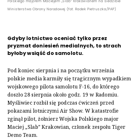
Polskiego majorem Maciejem „Slab” Krakowianem na siedzibie
Ministerstwa Obrony Narodowej (fot. Radek Pietruszka/PAP)
Gdyby lotnictwo oceniać tylko przez
pryzmat doniesień medialnych, to strach
byłoby wsiąść do samolotu.
Pod koniec sierpnia i na początku września
polskie media karmiły się tragicznym wypadkiem
wojskowego pilota samolotu F-16, do którego
doszło 28 sierpnia około godz. 19 w Radomiu.
Myśliwiec rozbił się podczas ćwiczeń przed
pokazami lotniczymi Air Show. W katastrofie
zginął pilot, żołnierz Wojska Polskiego major
Maciej „Slab” Krakowian, członek zespołu Tiger
Demo Team.