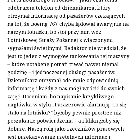
odebrałem telefon od dziennikarza, który
otrzymał informację od pasażerów czekających
na lot, że boeing 767 chyba lądował awaryjnie na
naszym lotnisku, bo stoi przy nim wóz
Lotniskowej Straży Pożarnej z włączonymi
sygnałami świetlnymi. Redaktor nie wiedział, że
jest to jeden z wymogów tankowania tej maszyny
– które notabene potrafi trwać nawet niemal
godzinę – i jednoczesnej obsługi pasażerów.
Dziennikarz otrzymał ode mnie odpowiednią
informację i każdy z nas mógł wrócić do swoich
zajęć. Doceniam, bo napisanie krzykliwego
nagłówka w stylu „Pasażerowie alarmują. Co się
stało na lotnisku?” byłoby pewnie prostsze niż
poszukanie potwierdzenia – a i kliknęłoby się
dobrze. Naszą rolą jako rzeczników prasowych
jest przekazywanie rzetelnych informacji