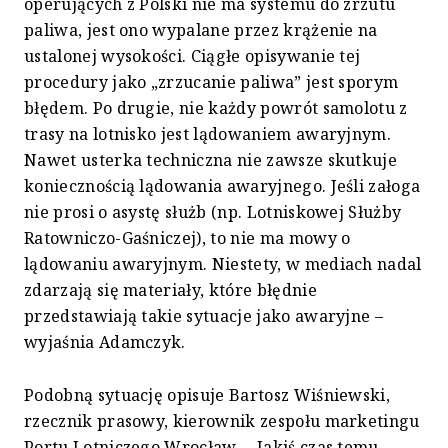
operujących z Polski nie ma systemu do zrzutu
paliwa, jest ono wypalane przez krążenie na
ustalonej wysokości. Ciągłe opisywanie tej
procedury jako „zrzucanie paliwa” jest sporym
błędem. Po drugie, nie każdy powrót samolotu z
trasy na lotnisko jest lądowaniem awaryjnym.
Nawet usterka techniczna nie zawsze skutkuje
koniecznością lądowania awaryjnego. Jeśli załoga
nie prosi o asystę służb (np. Lotniskowej Służby
Ratowniczo-Gaśniczej), to nie ma mowy o
lądowaniu awaryjnym. Niestety, w mediach nadal
zdarzają się materiały, które błędnie
przedstawiają takie sytuacje jako awaryjne –
wyjaśnia Adamczyk.
Podobną sytuację opisuje Bartosz Wiśniewski,
rzecznik prasowy, kierownik zespołu marketingu
Portu Lotniczego Wrocław. – Jakiś czas temu