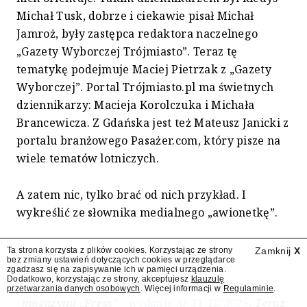
Michał Tusk, dobrze i ciekawie pisał Michał
Jamroż, były zastępca redaktora naczelnego
„Gazety Wyborczej Trójmiasto”. Teraz tę
tematykę podejmuje Maciej Pietrzak z „Gazety
Wyborczej”. Portal Trójmiasto.pl ma świetnych
dziennikarzy: Macieja Korolczuka i Michała
Brancewicza. Z Gdańska jest też Mateusz Janicki z
portalu branżowego Pasażer.com, który pisze na
wiele tematów lotniczych.
A zatem nic, tylko brać od nich przykład. I
wykreślić ze słownika medialnego „awionetkę”.
***
Ta strona korzysta z plików cookies. Korzystając ze strony
Zamknij
X
bez zmiany ustawień dotyczących cookies w przeglądarce
zgadzasz się na zapisywanie ich w pamięci urządzenia.
Dodatkowo, korzystając ze strony, akceptujesz
klauzulę
Ten tekst
Katarzyny Pachelskiej
pochodzi z
przetwarzania danych osobowych
. Więcej informacji w
Regulaminie
.
magazynu
„
Press
”
–
wydanie nr 11-12/2025
.
Teraz