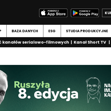
KU
P
BAZA DANYCH
ESG
STUDIA PRODUKCYJNE
anałów serialowo-filmowych
|
Kanał Short TV
|
Me