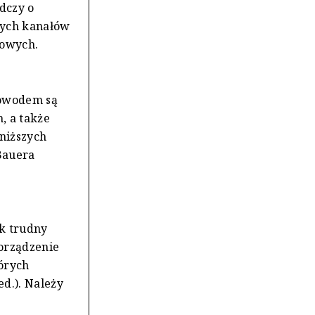
dczy o
wych kanałów
lowych.
dowodem są
, a także
 niższych
Bauera
ak trudny
porządzenie
órych
ed.). Należy