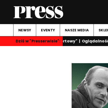
NEWSY
EVENTY
NASZE MEDIA
SKLE
Dziś w "Presserwisie":
"Przegląd Sportowy"
|
Oglądalność k