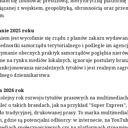
o nam się zbudować prestiżową, merytoryczną platformę
ązanej z wojskiem, geopolityką, obronnością oraz prz
m.
nie 2025 roku
iem jest wycofanie się rządu z planów zakazu wydawani
jednostki samorządu terytorialnego i podległe im agencje
rzymanie obecnych praktyk samorządów pogłębia nierów
ne na rynku mediów lokalnych, ignoruje postulaty bran
nkcjonowania niezależnych tytułów i jest realnym zagr
lnego dziennikarstwa.
a 2026 rok
 kolejny rok rozwoju tytułów prasowych na multimediac
leć o takich brandach, jak na przykład "Super Express",
do tradycyjnej, drukowanej prasy. To marka multimedia
, gdzie są potencjalni odbiorcy: w internecie, na YouTu
mediach społecznościowych czy na platformach streami