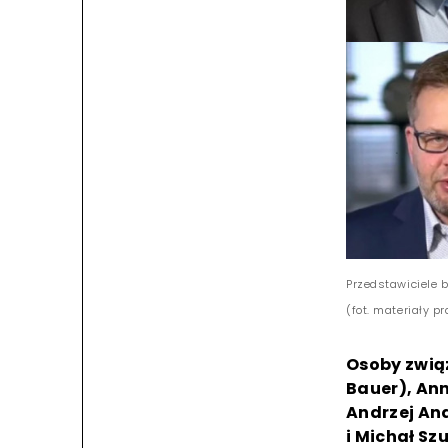
Przedstawiciele 
(fot. materiały p
Osoby zwią
Bauer), An
Andrzej An
i Michał Sz