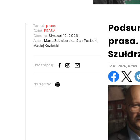
Podsum
Temat:
prasa
Dział:
PRASA
Dodano:
Styczeń 12, 2026
prasa.
Autor:
Marta Zdzieborska
,
Jan Fusiecki
,
Maciej Kozielski
Szułdr
Udostępnij:
12.01.2026, 07:09
Narzędzia: