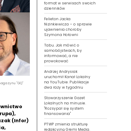
format w serwisach swoich
dzienników
Felieton Jacka
Nizinkiewicza – o sprawie
ujawnienia choroby
Szymona Hołowni
Tabu. Jak mówić o
samobójstwach, by
informować, a nie
prowokować
Andrzej Andrysiak
uruchomił Kanał Lokalny
na YouTubie. Publikacje
magazynu "GQ"
dwa razy w tygodniu
Stowarzyszenie Gazet
Lokalnych na minusie.
awnictwo
"Rozsypał się system
rupa),
finansowania"
zak (Infor)
PTWP zmienia strukturę
ia,
redakcyjną Gremi Media.