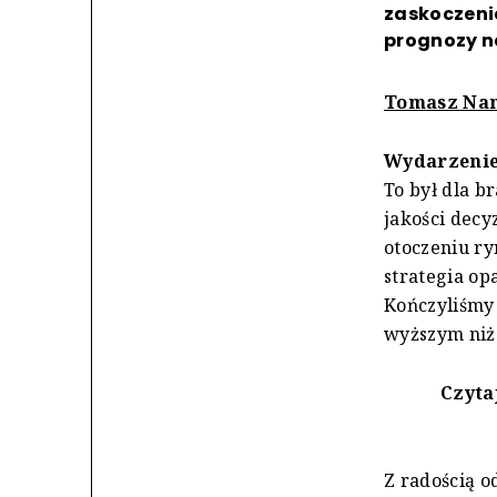
zaskoczeni
prognozy n
Tomasz Nam
Wydarzenie
To był dla b
jakości decy
otoczeniu ry
strategia opa
Kończyliśmy
wyższym niż
Czyta
Z radością 