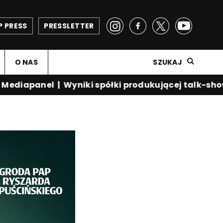
P PRESS
PRESSLETTER
O NAS
SZUKAJ
diapanel
|
Wyniki spółki produkującej talk-show K