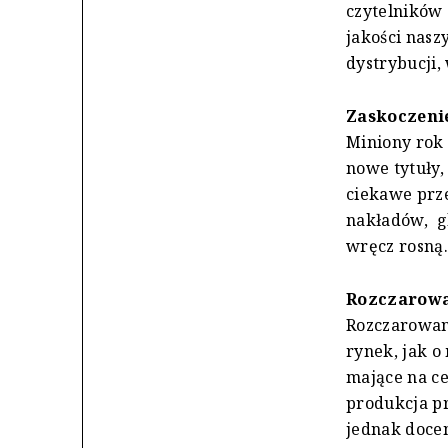
czytelników 
jakości nas
dystrybucji,
Zaskoczeni
Miniony rok 
nowe tytuły,
ciekawe prze
nakładów, g
wręcz rosną.
Rozczarowa
Rozczarowani
rynek, jak o
mające na c
produkcja pr
jednak docen