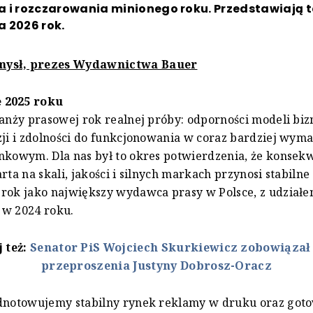
a i rozczarowania minionego roku. Przedstawiają t
a 2026 rok.
ysł, prezes Wydawnictwa Bauer
 2025 roku
ranży prasowej rok realnej próby: odporności modeli bi
zji i zdolności do funkcjonowania w coraz bardziej wy
nkowym. Dla nas był to okres potwierdzenia, że konsek
rta na skali, jakości i silnych markach przynosi stabilne 
 rok jako największy wydawca prasy w Polsce, z udzia
 w 2024 roku.
j też:
Senator PiS Wojciech Skurkiewicz zobowiązał 
przeproszenia Justyny Dobrosz-Oracz
odnotowujemy stabilny rynek reklamy w druku oraz got