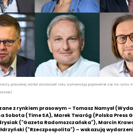
branży prasowej wśród zaskoczeń roku wymieniają pojawienie się na rynku 
rasowe)
zane z rynkiem prasowym – Tomasz Namysł (Wyd
na Sobota (Time SA), Marek Twaróg (Polska Press G
drysiak ("Gazeta Radomszczańska"), Marcin Krawc
ułdrzyński ("Rzeczpospolita") – wskazują wydarzen