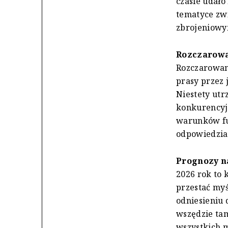
czasie udał
tematyce zwi
zbrojeniowy
Rozczarowa
Rozczarowan
prasy przez 
Niestety ut
konkurencyj
warunków fu
odpowiedzia
Prognozy n
2026 rok to
przestać myś
odniesieniu 
wszędzie tam
wszystkich 