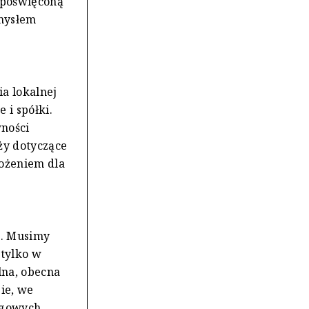
 poświęconą
emysłem
a lokalnej
 i spółki.
ności
ży dotyczące
ożeniem dla
h. Musimy
 tylko w
lna, obecna
bie, we
ngowych.