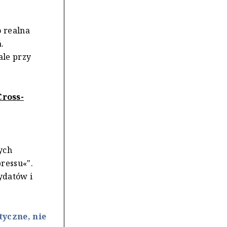
 realna
.
ale przy
Cross-
ych
ressu«".
ydatów i
tyczne, nie