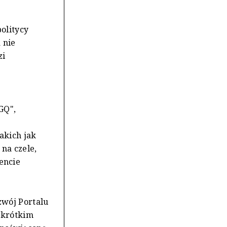
olitycy
 nie
zi
GQ",
akich jak
na czele,
encie
wój Portalu
 krótkim