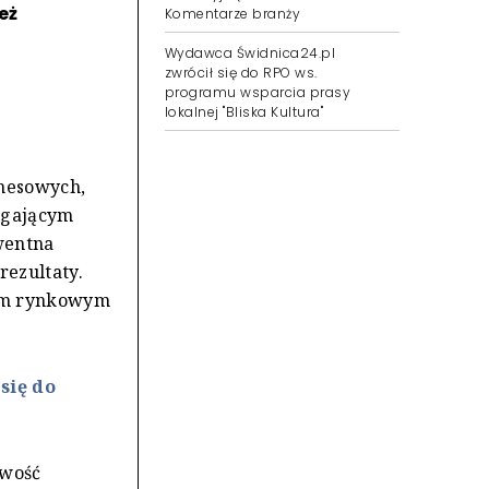
eż
Komentarze branży
Wydawca Świdnica24.pl
zwrócił się do RPO ws.
programu wsparcia prasy
lokalnej "Bliska Kultura"
znesowych,
magającym
wentna
rezultaty.
łem rynkowym
się do
owość