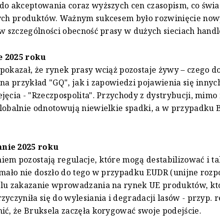
do akceptowania coraz wyższych cen czasopism, co świa
zych produktów. Ważnym sukcesem było rozwinięcie no
 w szczególności obecność prasy w dużych sieciach hand
e 2025 roku
pokazał, że rynek prasy wciąż pozostaje żywy – czego 
 na przykład "GQ", jak i zapowiedzi pojawienia się innych
jęcia - "Rzeczpospolita". Przychody z dystrybucji, mimo
lobalnie odnotowują niewielkie spadki, a w przypadku 
nie 2025 roku
em pozostają regulacje, które mogą destabilizować i t
 mało nie doszło do tego w przypadku EUDR (unijne roz
elu zakazanie wprowadzania na rynek UE produktów, kt
zyczyniła się do wylesiania i degradacji lasów - przyp. r
ić, że Bruksela zaczęła korygować swoje podejście.