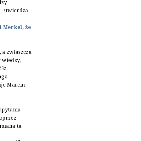
dzy
- stwierdza.
i Merkel, że
 a zwłaszcza
 wiedzy,
dła.
aga
uje Marcin
apytania
poprzez
zmiana ta
o