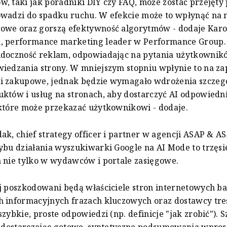
, taki jak poradniki DIY czy FAQ, może zostać przejęty 
wadzi do spadku ruchu. W efekcie może to wpłynąć na m
owe oraz gorszą efektywność algorytmów - dodaje Karo
, performance marketing leader w Performance Group.
idoczność reklam, odpowiadając na pytania użytkownik
iedzania strony. W mniejszym stopniu wpłynie to na za
i zakupowe, jednak będzie wymagało wdrożenia szcze
któw i usług na stronach, aby dostarczyć AI odpowiedn
które może przekazać użytkownikowi - dodaje.
ak, chief strategy officer i partner w agencji ASAP & A
ybu działania wyszukiwarki Google na AI Mode to trzęsi
 nie tylko w wydawców i portale zasięgowe.
j poszkodowani będą właściciele stron internetowych b
 informacyjnych frazach kluczowych oraz dostawcy tre
szybkie, proste odpowiedzi (np. definicje "jak zrobić"). 
, dostarczając gotowe, syntetyczne podsumowania wpros