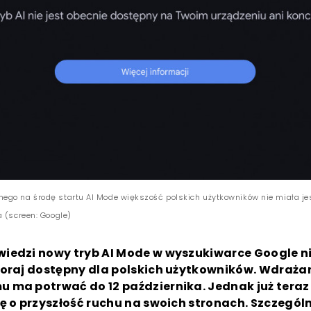
go na środę startu AI Mode większość polskich użytkowników nie miała j
a (screen: Google)
iedzi nowy tryb AI Mode w wyszukiwarce Google ni
zoraj dostępny dla polskich użytkowników. Wdraża
 ma potrwać do 12 października. Jednak już tera
ę o przyszłość ruchu na swoich stronach. Szczegól