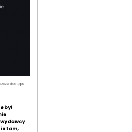
eszcze dostępu
e był
nie
z wydawcy
nie tam,