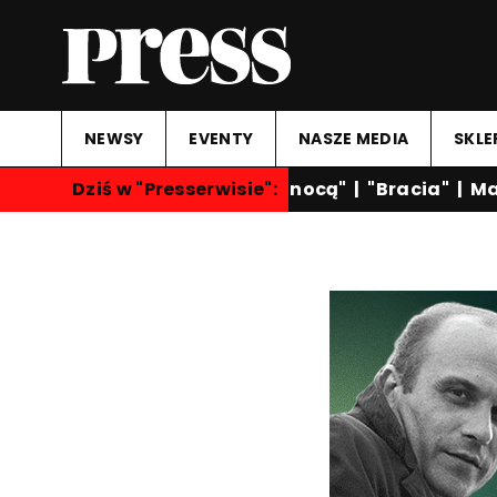
NEWSY
EVENTY
NASZE MEDIA
SKLE
Dziś w "Presserwisie":
"Rozmowy nocą"
|
"Bracia"
|
Mar