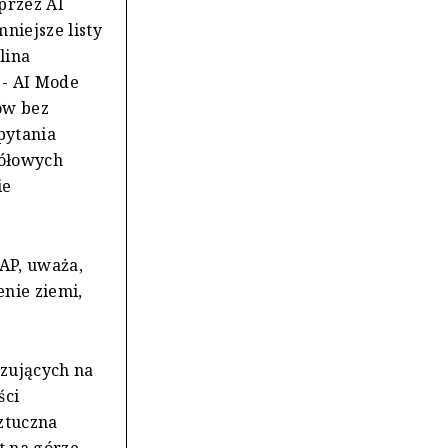
przez AI
niejsze listy
lina
 - AI Mode
ów bez
pytania
gółowych
ie
SAP, uważa,
enie ziemi,
azujących na
ści
Sztuczna
t na górze