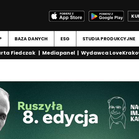
KU
P
BAZA DANYCH
ESG
STUDIA PRODUKCYJNE
ta Fiedczak
|
Mediapanel
|
Wydawca LoveKrakow