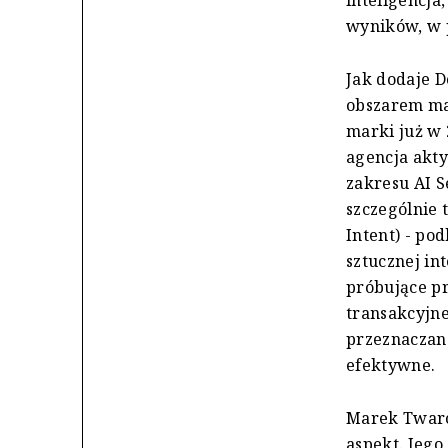
wyników, w p
Jak dodaje 
obszarem ma
marki już w 
agencja akt
zakresu AI 
szczególnie 
Intent) - po
sztucznej in
próbujące p
transakcyjne
przeznaczane
efektywne.
Marek Twaróg
aspekt. Jeg