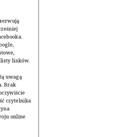
bserwują
ześniej
acebooka.
oogle,
stowe,
isty linków.
żą uwagą
a. Brak
oczywiście
ść czytelnika
tyna
oju online