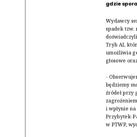
gdzie spora
Wydawcy ser
spadek tzw.
doświadczyl
Tryb AI, kt
umożliwia g
głosowe oraz
- Obserwuje
będziemy mo
źródeł przy
zagrożeniem 
i wpłynie na
Przybytek-P
w PTWP, wyd