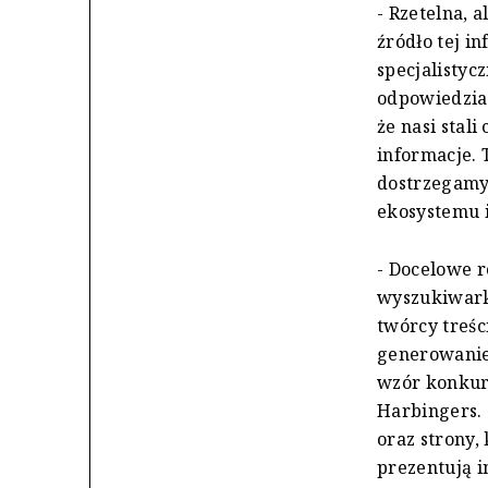
- Rzetelna, 
źródło tej i
specjalisty
odpowiedzia
że nasi stal
informacje. 
dostrzegamy,
ekosystemu 
- Docelowe r
wyszukiwarki
twórcy treśc
generowanie
wzór konkure
Harbingers. 
oraz strony,
prezentują i