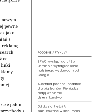
t.
ad nowym
rej pewne
az jako
łań z
w reklamę,
esearch
PODOBNE ARTYKUŁY
ź od
ZPWC wystąpi do UKE o
 linki
ustalenie wynagrodzenia
należnego wydawcom od
eklamy
Google
ety
Australia podnosi podatek
mniej
dla big techów. Pieniądze
mają wspierać
dziennikarstwo
szcze jeden
Od dzisiaj treści AI
 przychody z
publikowane w sieci mają