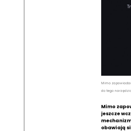
Mimo zapowiadane
do tego narzędzi
Mimo zapow
jeszcze wc
mechanizmu
obawiają si