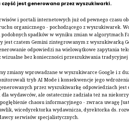
 część jest generowana przez wyszukiwarki.
wisów i portali internetowych już od pewnego czasu o
 ruchu organicznego - pochodzącego z wyszukiwarek. Wc
i podobnych spadków w wyniku zmian w algorytmach F
óry jest czatem Gemini zintegrowanym z wyszukiwarką G
enerowanie odpowiedzi na wielowątkowe zapytania tek
 wizualne bez konieczności przeszukiwania tradycyjnej l
my zmiany wprowadzane w wyszukiwarce Google i z du
nitorowali tryb AI Mode i konsekwencje jego wdrożeni
 generowanych przez wyszukiwarkę odpowiedziach jest 
dla wydawców, ale ostatecznie zadziała też na niekorzy
 pogłębienie chaosu informacyjnego - zwraca uwagę Jus
awlik, wicedyrektorka wydawnicza, dyrektorka ds. rozw
awcy serwisów specjalistycznych.