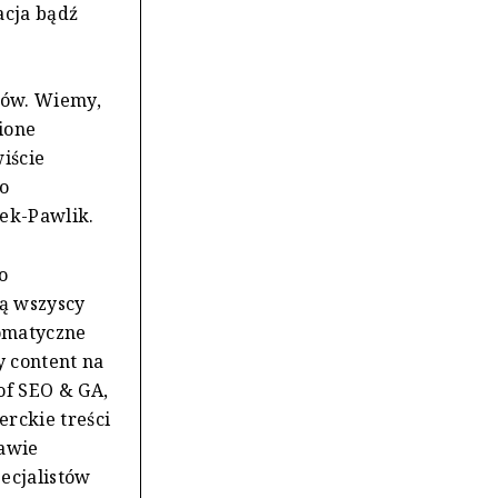
acja bądź
łów. Wiemy,
bione
iście
o
ek-Pawlik.
o
ją wszyscy
tomatyczne
 content na
of SEO & GA,
erckie treści
tawie
ecjalistów