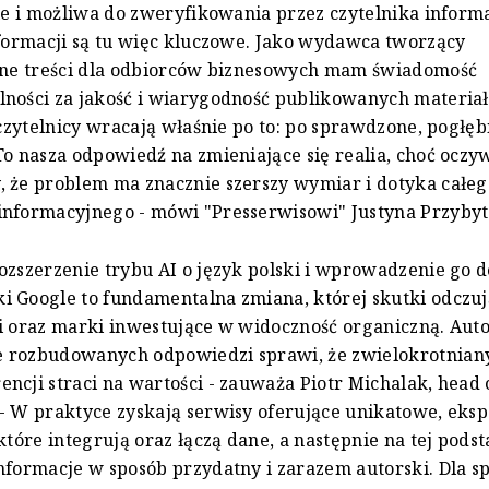
ale i możliwa do zweryfikowania przez czytelnika inform
nformacji są tu więc kluczowe. Jako wydawca tworzący
czne treści dla odbiorców biznesowych mam świadomość
lności za jakość i wiarygodność publikowanych materia
i czytelnicy wracają właśnie po to: po sprawdzone, pogłę
To nasza odpowiedź na zmieniające się realia, choć oczyw
 że problem ma znacznie szerszy wymiar i dotyka całeg
informacyjnego - mówi "Presserwisowi" Justyna Przybyt
ozszerzenie trybu AI o język polski i wprowadzenie go d
 Google to fundamentalna zmiana, której skutki odczu
i oraz marki inwestujące w widoczność organiczną. Au
 rozbudowanych odpowiedzi sprawi, że zwielokrotniany
ncji straci na wartości - zauważa Piotr Michalak, head 
- W praktyce zyskają serwisy oferujące unikatowe, eksp
 które integrują oraz łączą dane, a następnie na tej pods
nformacje w sposób przydatny i zarazem autorski. Dla sp