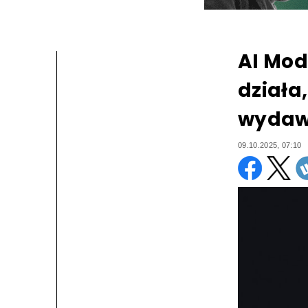
AI Mod
działa
wydawc
09.10.2025, 07:10