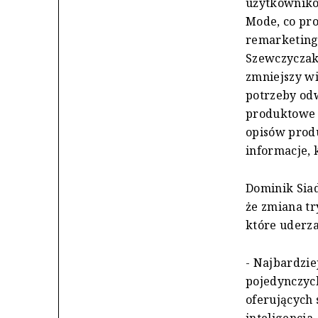
użytkowników
Mode, co pro
remarketing
Szewczyczak
zmniejszy w
potrzeby odw
produktowe 
opisów produ
informacje, 
Dominik Siad
że zmiana tr
które uderza
- Najbardzie
pojedynczych
oferujących 
inteligencja