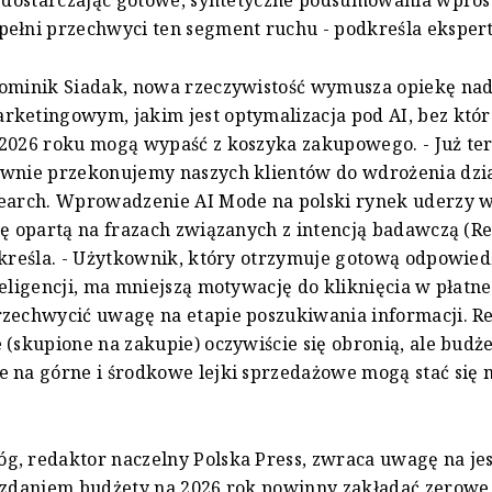
ełni przechwyci ten segment ruchu - podkreśla eksper
Dominik Siadak, nowa rzeczywistość wymusza opiekę n
rketingowym, jakim jest optymalizacja pod AI, bez któ
2026 roku mogą wypaść z koszyka zakupowego. - Już ter
ywnie przekonujemy naszych klientów do wdrożenia dzia
Search. Wprowadzenie AI Mode na polski rynek uderzy 
tę opartą na frazach związanych z intencją badawczą (R
dkreśla. - Użytkownik, który otrzymuje gotową odpowied
teligencji, ma mniejszą motywację do kliknięcia w płatne
rzechwycić uwagę na etapie poszukiwania informacji. R
 (skupione na zakupie) oczywiście się obronią, ale budż
 na górne i środkowe lejki sprzedażowe mogą stać się 
, redaktor naczelny Polska Press, zwraca uwagę na je
o zdaniem budżety na 2026 rok powinny zakładać zerowe