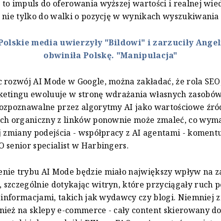
to impuls do oferowania wyższej wartości i realnej wie
 nie tylko do walki o pozycję w wynikach wyszukiwania 
Polskie media uwierzyły "Bildowi" i zarzuciły Angel
obwiniła Polskę. "Manipulacja"
 rozwój AI Mode w Google, można zakładać, że rola SEO,
ketingu ewoluuje w stronę wdrażania własnych zasobów
ozpoznawalne przez algorytmy AI jako wartościowe źró
uch organiczny z linków ponownie może zmaleć, co wym
j zmiany podejścia - współpracy z AI agentami - koment
 senior specialist w Harbingers.
nie trybu AI Mode będzie miało największy wpływ na z
szczególnie dotykając witryn, które przyciągały ruch 
ę informacjami, takich jak wydawcy czy blogi. Niemniej 
ież na sklepy e-commerce - cały content skierowany d