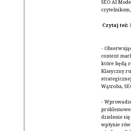
SEO AI Mode 
czytelnikom,
Czytaj też:
- Obserwując
content mar
które będą r
Klasyczny r
strategiczne
Wątroba, SEO
- Wprowadze
problemowe, 
dzielenie si
wpłynie równ