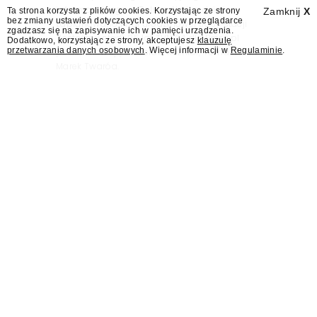
informacyjnego w Polsce. Na ten dzień
Ta strona korzysta z plików cookies. Korzystając ze strony
Zamknij
X
bez zmiany ustawień dotyczących cookies w przeglądarce
zaplanowano finał urodzinowej trasy stacji
zgadzasz się na zapisywanie ich w pamięci urządzenia.
"Jesteśmy stąd". 25 lat TVN 24 dla Press.pl
Dodatkowo, korzystając ze strony, akceptujesz
klauzulę
przetwarzania danych osobowych
. Więcej informacji w
Regulaminie
.
podsumowują Jarosław Kuźniar, Tomasz Lis i
Marek Twaróg.