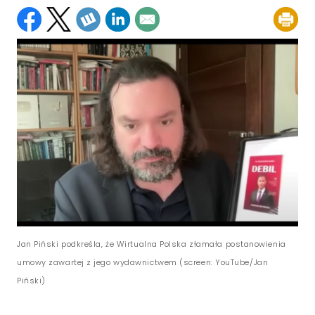
Jan Piński podkreśla, że Wirtualna Polska złamała postanowienia
umowy zawartej z jego wydawnictwem (screen: YouTube/Jan
Piński)