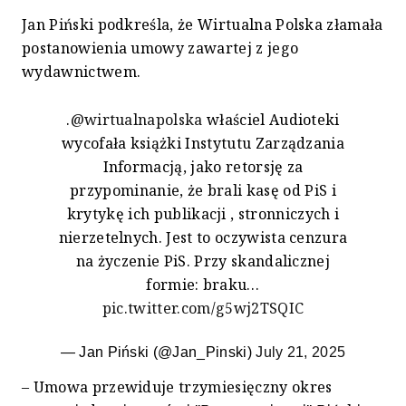
Jan Piński podkreśla, że Wirtualna Polska złamała
postanowienia umowy zawartej z jego
wydawnictwem.
.
@wirtualnapolska
właściel Audioteki
wycofała książki Instytutu Zarządzania
Informacją, jako retorsję za
przypominanie, że brali kasę od PiS i
krytykę ich publikacji , stronniczych i
nierzetelnych. Jest to oczywista cenzura
na życzenie PiS. Przy skandalicznej
formie: braku…
pic.twitter.com/g5wj2TSQIC
— Jan Piński (@Jan_Pinski)
July 21, 2025
– Umowa przewiduje trzymiesięczny okres