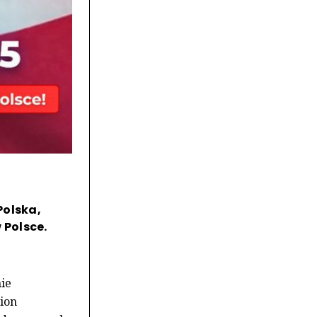
Polska,
 Polsce.
nie
tion