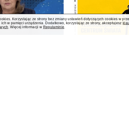
cookies. Korzystając ze strony bez zmiany ustawień dotyczących cookies w prz
 ich w pamięci urządzenia. Dodatkowo, korzystając ze strony, akceptujesz
kla
owych
. Więcej informacji w
Regulaminie
.
stracił jedną trzecią
My Company Medi
zatwierdzenie uk
glądanym programem informacyjnym.
My Company Media, wydawca "M
ubliki "Dzisiaj".
zatwierdzenie układu. To kole
postępowaniu restrukturyzacy