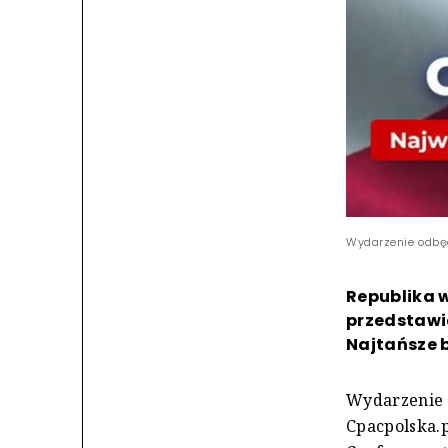
Wydarzenie odbęd
Republika w
przedstawi
Najtańsze bi
Wydarzenie o
Cpacpolska.p