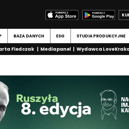
KU
P
BAZA DANYCH
ESG
STUDIA PRODUKCYJNE
ta Fiedczak
|
Mediapanel
|
Wydawca LoveKrakow