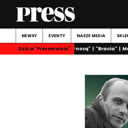
NEWSY
EVENTY
NASZE MEDIA
SKLE
Dziś w "Presserwisie":
"Rozmowy nocą"
|
"Bracia"
|
Mar