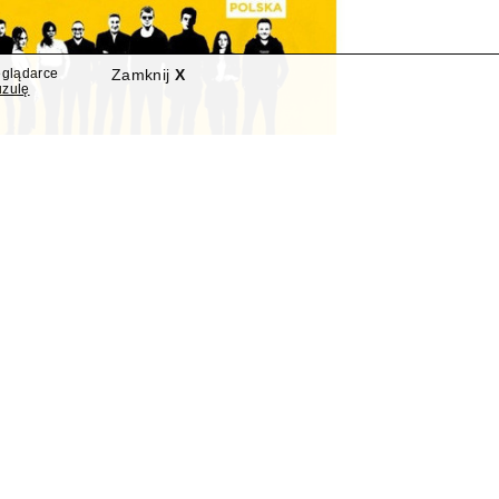
eglądarce
Zamknij
X
uzulę
a złożyło wniosek o
ładu
y Company Polska", złożyło wniosek o
jny etap w trwającym od połowy marca
jnym.