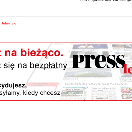
y:
telewizja