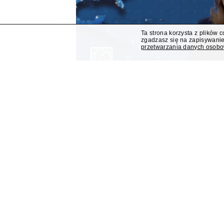
Ta strona korzysta z plików 
zgadzasz się na zapisywanie
przetwarzania danych osob
Serwis Republiki "Dzisiaj" 
widzów
W lipcu 2026 roku "Fakty" były najchętniej o
Największy spadek widowni zanotował serwis Rep