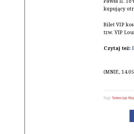
Pawła II. To
kupujący otr
Bilet VIP ko
tzw. VIP Lou
Czytaj też:
(MNIE, 14.05
Tagi:
Telewizja Re