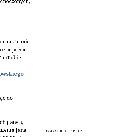
ednoczonych,
o na stronie
e, a pełna
YouTubie.
nowskiego
ąc do
ch paneli,
mienia Jana
PODOBNE ARTYKUŁY