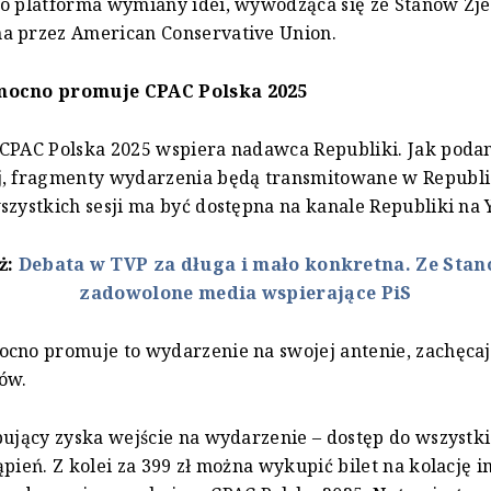
to platforma wymiany idei, wywodząca się ze Stanów Zj
a przez American Conservative Union.
mocno promuje CPAC Polska 2025
CPAC Polska 2025 wspiera nadawca Republiki. Jak podan
j, fragmenty wydarzenia będą transmitowane w Republic
szystkich sesji ma być dostępna na kanale Republiki na 
ż:
Debata w TVP za długa i mało konkretna. Ze Sta
zadowolone media wspierające PiS
cno promuje to wydarzenie na swojej antenie, zachęcaj
ów.
pujący zyska wejście na wydarzenie – dostęp do wszystki
ąpień. Z kolei za 399 zł można wykupić bilet na kolację i