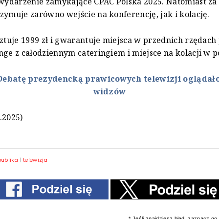
 wydarzenie zamykające CPAC Polska 2025. Natomiast za 
zymuje zarówno wejście na konferencję, jak i kolację.
sztuje 1999 zł i gwarantuje miejsca w przednich rzędach 
nge z całodziennym cateringiem i miejsce na kolacji w p
Debatę prezydencką prawicowych telewizji oglądało
widzów
.2025)
publika
|
telewizja
* Jeśli znajdziesz błąd, zaznacz go i