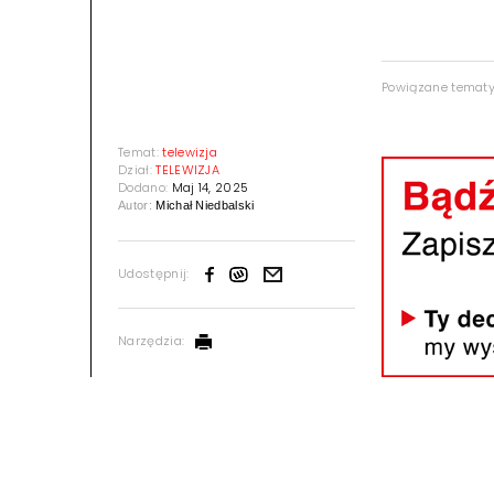
Powiązane temat
Temat:
telewizja
Dział:
TELEWIZJA
Dodano:
Maj 14, 2025
Autor:
Michał Niedbalski
Udostępnij:
Narzędzia: