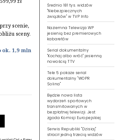
599,99 zł
Średnio 181 tys. widzów
"Niebezpiecznych
związków" w TVP Info
przy scenie,
Naziemna Telewizja WP
obliżu sceny.
jesienią bez premierowych
kabaretów
 ok. 1,9 mln
Serial dokumentalny
"Kochaj albo wróć" jesienną
nowością TTV
Tele 5 pokaże serial
dokumentalny "WOPR
Solina"
Będzie nowa lista
wydarzeń sportowych
transmitowanych w
bezpłatnej telewizji. Jest
zgoda Komisji Europejskiej
Serwis Republiki "Dzisiaj"
stracił jedną trzecią widzów
 wciśnij Ctrl + Enter