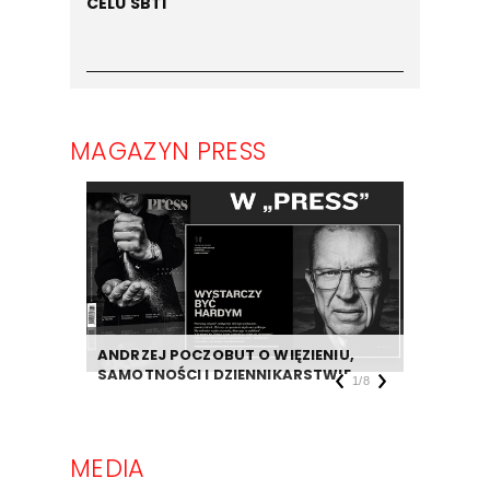
CELU SBTi
MAGAZYN PRESS
ANDRZEJ POCZOBUT O WIĘZIENIU,
DZIENNIK
SAMOTNOŚCI I DZIENNIKARSTWIE
TAKIEJ F
1
/
8
MEDIA