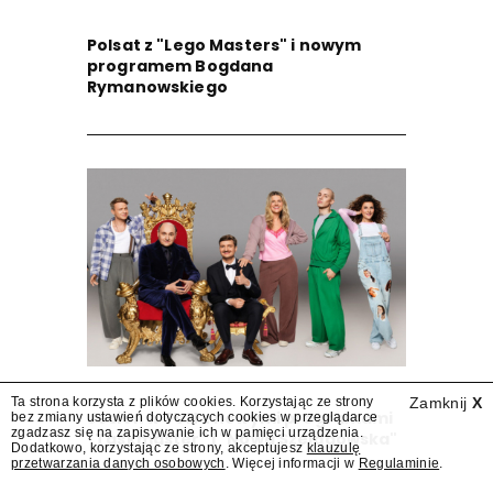
Polsat z "Lego Masters" i nowym
programem Bogdana
Rymanowskiego
Ta strona korzysta z plików cookies. Korzystając ze strony
Zamknij
X
Jesień w TVN z nowymi programami
bez zmiany ustawień dotyczących cookies w przeglądarce
zgadzasz się na zapisywanie ich w pamięci urządzenia.
"Taskmaster" i "Nowa Szelągowska"
Dodatkowo, korzystając ze strony, akceptujesz
klauzulę
przetwarzania danych osobowych
. Więcej informacji w
Regulaminie
.