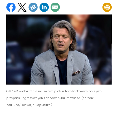
OMZRiK wielokrotnie na swoim profilu facebookowym opisywał
przypadki agresywnych zachowań Jakimowicza (screen:
YouTube/Telewizja Republika)