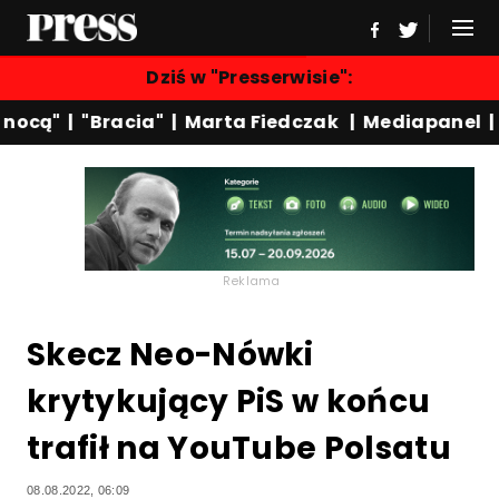
Dziś w "Presserwisie":
ocą"
|
"Bracia"
|
Marta Fiedczak
|
Mediapanel
|
W
Reklama
Skecz Neo-Nówki
krytykujący PiS w końcu
trafił na YouTube Polsatu
08.08.2022, 06:09