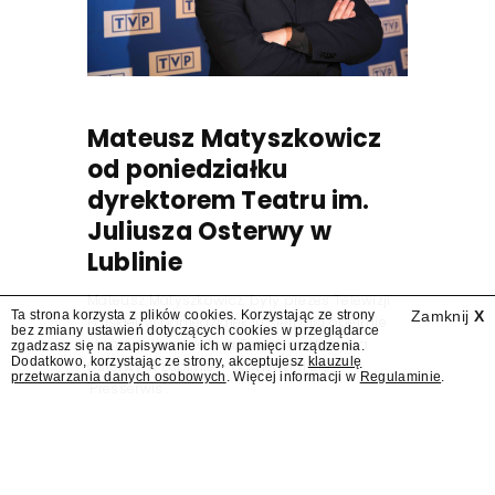
Mateusz Matyszkowicz
od poniedziałku
dyrektorem Teatru im.
Juliusza Osterwy w
Lublinie
Mateusz Matyszkowicz, były prezes Telewizji
Ta strona korzysta z plików cookies. Korzystając ze strony
Zamknij
X
Polskiej, w poniedziałek 10 sierpnia obejmie
bez zmiany ustawień dotyczących cookies w przeglądarce
stanowisko dyrektora Teatru im. Juliusza
zgadzasz się na zapisywanie ich w pamięci urządzenia.
Dodatkowo, korzystając ze strony, akceptujesz
klauzulę
Osterwy w Lublinie – dowiedział się
przetwarzania danych osobowych
. Więcej informacji w
Regulaminie
.
"Presserwis".