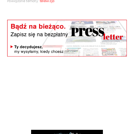
Powiązane tematy:
telewizja