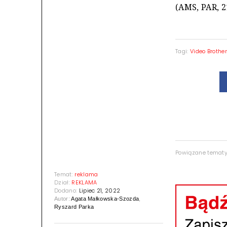
(AMS, PAR, 2
Tagi:
Video Brothe
Powiązane temat
Temat:
reklama
Dział:
REKLAMA
Dodano:
Lipiec 21, 2022
Autor:
Agata Małkowska-Szozda
,
Ryszard Parka