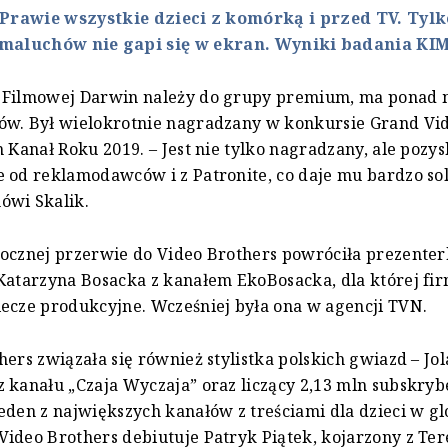
Prawie wszystkie dzieci z komórką i przed TV. Tylk
maluchów nie gapi się w ekran. Wyniki badania KI
 Filmowej Darwin należy do grupy premium, ma ponad 
ów. Był wielokrotnie nagradzany w konkursie Grand Vi
m Kanał Roku 2019. – Jest nie tylko nagradzany, ale pozys
 od reklamodawców i z Patronite, co daje mu bardzo so
ówi Skalik.
ocznej przerwie do Video Brothers powróciła prezente
Katarzyna Bosacka z kanałem EkoBosacka, dla której fi
ecze produkcyjne. Wcześniej była ona w agencji TVN.
hers związała się również stylistka polskich gwiazd – Jo
 kanału „Czaja Wyczaja” oraz liczący 2,13 mln subskry
eden z największych kanałów z treściami dla dzieci w g
ideo Brothers debiutuje Patryk Piątek, kojarzony z Ter