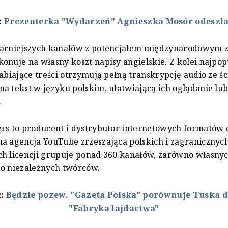
:
Prezenterka "Wydarzeń" Agnieszka Mosór odeszła
larniejszych kanałów z potencjałem międzynarodowym z
onuje na własny koszt napisy angielskie. Z kolei najpopu
rabiające treści otrzymują pełną transkrypcję audio ze śc
a tekst w języku polskim, ułatwiającą ich oglądanie lu
.
rs to producent i dystrybutor internetowych formatów 
a agencja YouTube zrzeszająca polskich i zagranicznyc
h licencji grupuje ponad 360 kanałów, zarówno własnych
do niezależnych twórców.
ż:
Będzie pozew. "Gazeta Polska" porównuje Tuska d
"Fabryka łajdactwa"