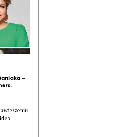
 Baniaka –
hers.
 zawieszeniu,
Video