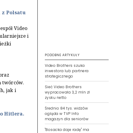
 z Polsatu
espół Video
larniejsze i
ieżki
b
PODOBNE ARTYKUŁY
Video Brothers szuka
inwestora lub partnera
oraz
strategicznego
h twórców.
Sieć Video Brothers
, jak i
wypracowała 3,2 mln zł
zysku netto
Średnio 84 tys. widzów
o Hitlera.
ogląda w TVP Info
magazyn dla seniorów
"Bosacka daje radę" ma