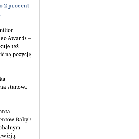
o 2 procent
M
milion
deo Awards –
kuje też
lidną pozycję
rka
rma stanowi
lanta
bentów Baby’s
lobalnym
ewizją.