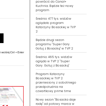
powrócić do Canal+
Kuchnia. Będzie też nowy
program
Średnio 477 tys. widzów
oglądało program
Katarzyny Bosackiej w TVP
2
Będzie drugi sezon
programu "Super Gary.
Gotuj z Bosacką" w TVP 2
 wciśnij Ctrl + Enter
Średnio 465 tys. widzów
ogląda w TVP 2 "Super
Gary. Gotuj z Bosacką"
Program Katarzyny
Bosackiej w TVP 2
przeniesiony z sobotniego
przedpołudnia na
czwartkowy prime time
Nowy sezon "Bosacka daje
radę" od połowy marca w