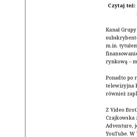
Czytaj też:
Kanał Grupy
subskrybent
m.in. tytułe
finansowanie
rynkową – m
Ponadto po r
telewizyjna 
również zapl
Z Video Brot
Czajkowska z
Adventure, j
YouTube. W V