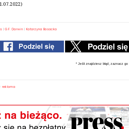
1.07.2022)
rs
|
G.F. Darwin
|
Katarzyna Bosacka
* Jeśli znajdziesz błąd, zaznacz go i
y:
reklama