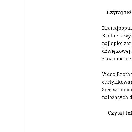
Czytaj też
Dla najpopu
Brothers wyk
najlepiej za
dźwiękowej n
zrozumienie
Video Brothe
certyfikowan
Sieć w ramac
należących 
Czytaj te