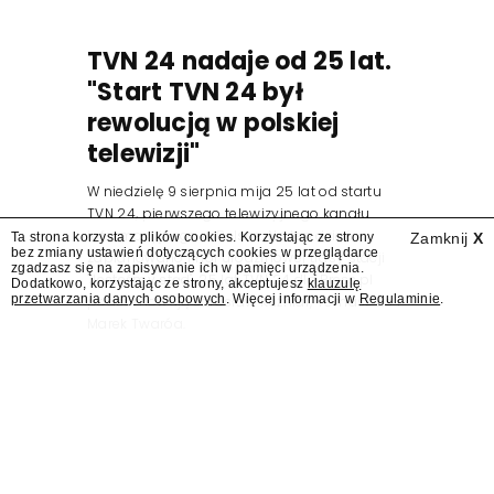
TVN 24 nadaje od 25 lat.
"Start TVN 24 był
rewolucją w polskiej
telewizji"
W niedzielę 9 sierpnia mija 25 lat od startu
TVN 24, pierwszego telewizyjnego kanału
informacyjnego w Polsce. Na ten dzień
Ta strona korzysta z plików cookies. Korzystając ze strony
Zamknij
X
bez zmiany ustawień dotyczących cookies w przeglądarce
zaplanowano finał urodzinowej trasy stacji
zgadzasz się na zapisywanie ich w pamięci urządzenia.
"Jesteśmy stąd". 25 lat TVN 24 dla Press.pl
Dodatkowo, korzystając ze strony, akceptujesz
klauzulę
przetwarzania danych osobowych
. Więcej informacji w
Regulaminie
.
podsumowują Jarosław Kuźniar, Tomasz Lis i
Marek Twaróg.