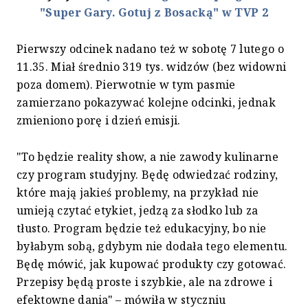
"Super Gary. Gotuj z Bosacką" w TVP 2
Pierwszy odcinek nadano też w sobotę 7 lutego o
11.35. Miał średnio 319 tys. widzów (bez widowni
poza domem). Pierwotnie w tym pasmie
zamierzano pokazywać kolejne odcinki, jednak
zmieniono porę i dzień emisji.
"To będzie reality show, a nie zawody kulinarne
czy program studyjny. Będę odwiedzać rodziny,
które mają jakieś problemy, na przykład nie
umieją czytać etykiet, jedzą za słodko lub za
tłusto. Program będzie też edukacyjny, bo nie
byłabym sobą, gdybym nie dodała tego elementu.
Będę mówić, jak kupować produkty czy gotować.
Przepisy będą proste i szybkie, ale na zdrowe i
efektowne dania" – mówiła w styczniu