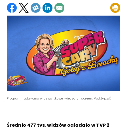
Program nadawano w czwartkowe wieczory (screen: Vod.tvp.pl)
Średnio 477 tys. widzów oglądało w TVP 2