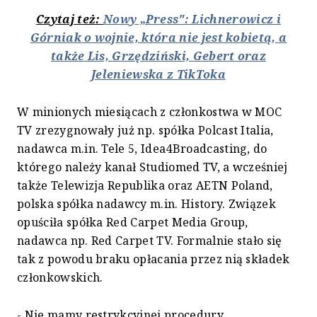
Czytaj też:
Nowy „Press": Lichnerowicz i
Górniak o wojnie, która nie jest kobietą, a
także Lis, Grzędziński, Gebert oraz
Jeleniewska z TikToka
W minionych miesiącach z członkostwa w MOC
TV zrezygnowały już np. spółka Polcast Italia,
nadawca m.in. Tele 5, Idea4Broadcasting, do
którego należy kanał Studiomed TV, a wcześniej
także Telewizja Republika oraz AETN Poland,
polska spółka nadawcy m.in. History. Związek
opuściła spółka Red Carpet Media Group,
nadawca np. Red Carpet TV. Formalnie stało się
tak z powodu braku opłacania przez nią składek
członkowskich.
- Nie mamy restrykcyjnej procedury