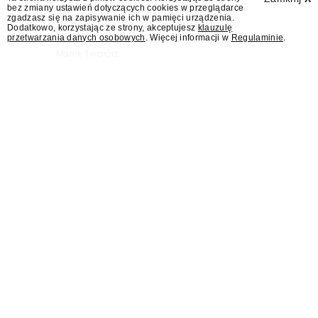
bez zmiany ustawień dotyczących cookies w przeglądarce
zaplanowano finał urodzinowej trasy stacji
zgadzasz się na zapisywanie ich w pamięci urządzenia.
"Jesteśmy stąd". 25 lat TVN 24 dla Press.pl
Dodatkowo, korzystając ze strony, akceptujesz
klauzulę
przetwarzania danych osobowych
. Więcej informacji w
Regulaminie
.
podsumowują Jarosław Kuźniar, Tomasz Lis i
Marek Twaróg.
KRRiT: Maciejowi