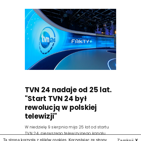
TVN 24 nadaje od 25 lat.
"Start TVN 24 był
rewolucją w polskiej
telewizji"
W niedzielę 9 sierpnia mija 25 lat od startu
TVN 24, pierwszego telewizyjnego kanału
informacyjnego w Polsce. Na ten dzień
Ta strona korzysta z plików cookies. Korzystając ze strony
Zamknij
X