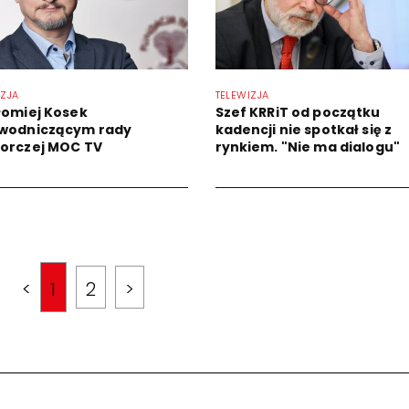
IZJA
TELEWIZJA
łomiej Kosek
Szef KRRiT od początku
wodniczącym rady
kadencji nie spotkał się z
orczej MOC TV
rynkiem. "Nie ma dialogu"
<
1
2
>