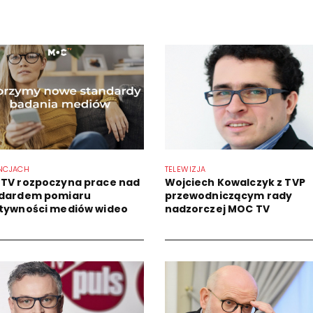
NCJACH
TELEWIZJA
TV rozpoczyna prace nad
Wojciech Kowalczyk z TVP
dardem pomiaru
przewodniczącym rady
tywności mediów wideo
nadzorczej MOC TV