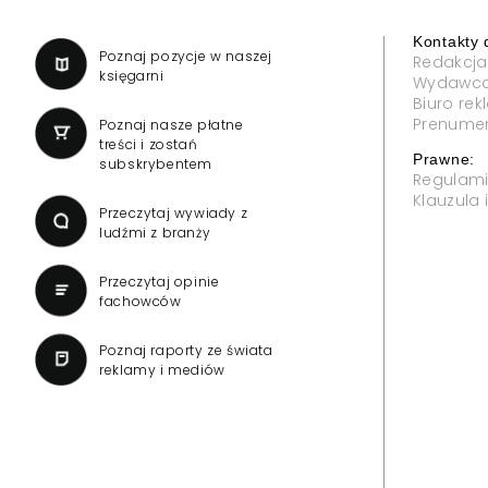
Kontakty 
a
Poznaj pozycje w naszej
Redakcja
księgarni
Wydawc
Biuro re
Prenume
Poznaj nasze płatne
treści i zostań
Prawne:
subskrybentem
Regulam
Klauzula
Przeczytaj wywiady z
ludźmi z branży
Przeczytaj opinie
fachowców
Poznaj raporty ze świata
reklamy i mediów