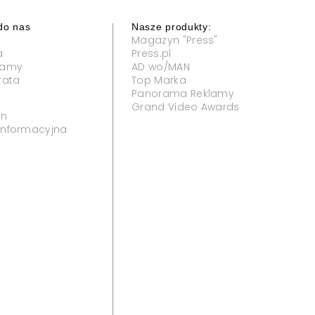
do nas
Nasze produkty:
Magazyn "Press"
a
Press.pl
klamy
AD wo/MAN
rata
Top Marka
Panorama Reklamy
Grand Video Awards
in
 informacyjna