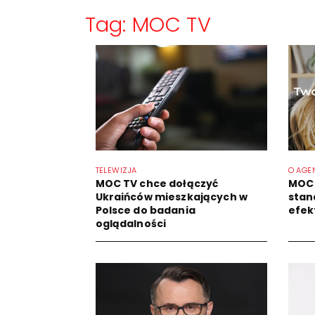
Tag: MOC TV
TELEWIZJA
O AGE
MOC TV chce dołączyć
MOC 
Ukraińców mieszkających w
stan
Polsce do badania
efek
oglądalności