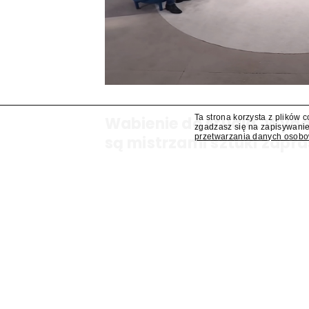
Ta strona korzysta z plików 
Wabienie do studia. Wy
zgadzasz się na zapisywanie
przetwarzania danych osob
są mistrzami sztuki zapra
Dziś, jutro ani pojutrze nie da rady? Odezwiem
programów są mistrzami sztuki zapraszania go