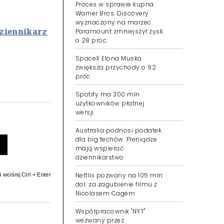
Proces w sprawie kupna
Warner Bros. Discovery
wyznaczony na marzec.
ziennikarz
Paramount zmniejszył zysk
o 28 proc.
SpaceX Elona Muska
zwiększa przychody o 92
proc.
Spotify ma 300 mln
użytkowników płatnej
wersji
Australia podnosi podatek
dla big techów. Pieniądze
mają wspierać
dziennikarstwo
Netflix pozwany na 105 mln
 wciśnij Ctrl + Enter
dol. za zagubienie filmu z
Nicolasem Cagem
Współpracownik "NYT"
wezwany przez