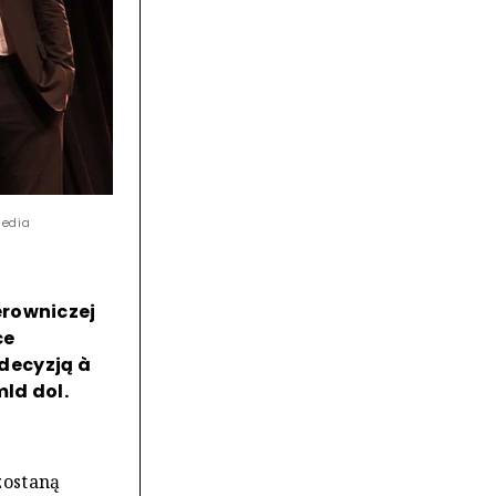
media
erowniczej
ce
 decyzją à
ld dol.
zostaną