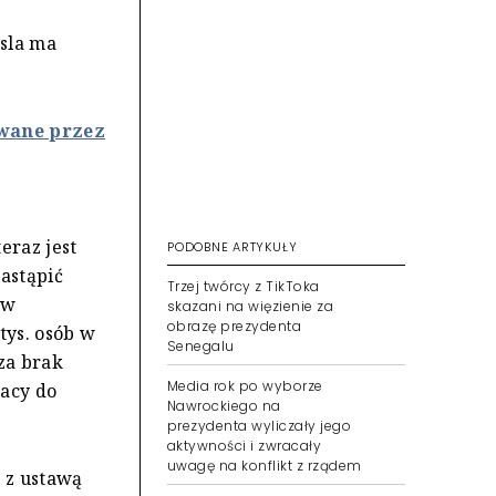
sla ma
wane przez
m
eraz jest
PODOBNE ARTYKUŁY
nastąpić
Trzej twórcy z TikToka
ów
skazani na więzienie za
obrazę prezydenta
tys. osób w
Senegalu
cza brak
Media rok po wyborze
racy do
Nawrockiego na
prezydenta wyliczały jego
aktywności i zwracały
uwagę na konflikt z rządem
 z ustawą