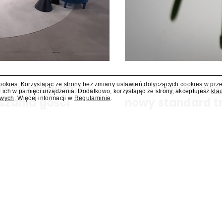
cookies. Korzystając ze strony bez zmiany ustawień dotyczących cookies w prz
dawcy programów
AI Act wprowadz
 ich w pamięci urządzenia. Dodatkowo, korzystając ze strony, akceptujesz
kla
owych
. Więcej informacji w
Regulaminie
.
szania gości
nowy standard t
y się za miesiąc albo dwa. Wydawcy
Od 2 sierpnia obowiązuje ozna
ści.
sztucznej inteligencji. Nowe p
Eksperci wskazują, że branża