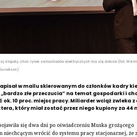
zy kłopoty, choć rynek samochodów elektrycznych ma się dobrze (fot. Wiki
Jurvetson)
napisał w mailu skierowanym do członków kadry ki
a „bardzo złe przeczucia” na temat gospodarki i ch
 ok. 10 proc. miejsc pracy. Miliarder wciąż zwleka z
tera, który miał zostać przez niego kupiony za 44 m
ojawiła się dwa dni po oświadczeniu Muska grożącego
 niechcącym wrócić do systemu pracy stacjonarnej, że 