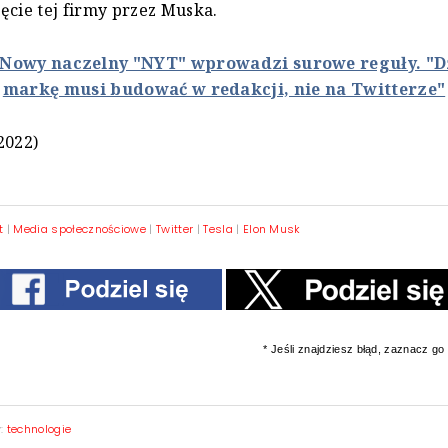
ęcie tej firmy przez Muska.
Nowy naczelny "NYT" wprowadzi surowe reguły. "D
markę musi budować w redakcji, nie na Twitterze"
2022)
t
|
Media społecznościowe
|
Twitter
|
Tesla
|
Elon Musk
* Jeśli znajdziesz błąd, zaznacz go i
y:
technologie