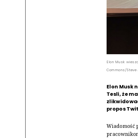
Elon Musk wieszc
Commons/Steve 
Elon Musk 
Tesli, że m
zlikwidować
propos Twit
Wiadomość p
pracownikom