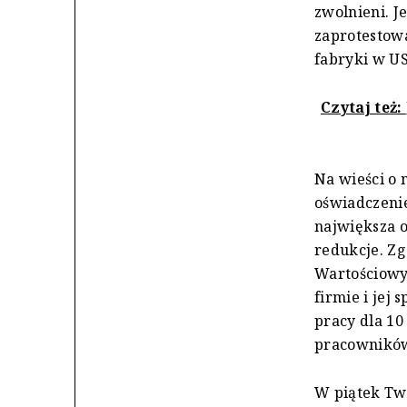
zwolnieni. 
zaprotestow
fabryki w US
Czytaj też:
Na wieści o
oświadczenie
największa o
redukcje. Z
Wartościowyc
firmie i jej
pracy dla 10
pracowników
W piątek Twi