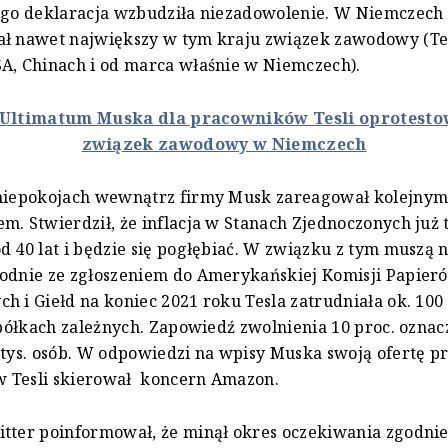
Jego deklaracja wzbudziła niezadowolenie. W Niemczech
ał nawet największy w tym kraju związek zawodowy (Te
A, Chinach i od marca właśnie w Niemczech).
Ultimatum Muska dla pracowników Tesli oprotesto
związek zawodowy w Niemczech
 niepokojach wewnątrz firmy Musk zareagował kolejny
m. Stwierdził, że inflacja w Stanach Zjednoczonych już t
d 40 lat i będzie się pogłębiać. W związku z tym muszą 
godnie ze zgłoszeniem do Amerykańskiej Komisji Papier
h i Giełd na koniec 2021 roku Tesla zatrudniała ok. 100 
 spółkach zależnych. Zapowiedź zwolnienia 10 proc. ozna
 tys. osób. W odpowiedzi na wpisy Muska swoją ofertę p
 Tesli skierował koncern Amazon.
tter poinformował, że minął okres oczekiwania zgodnie