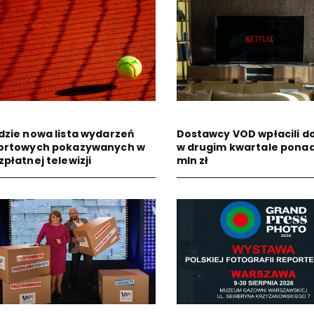
dzie nowa lista wydarzeń
Dostawcy VOD wpłacili do
ortowych pokazywanych w
w drugim kwartale ponad
zpłatnej telewizji
mln zł