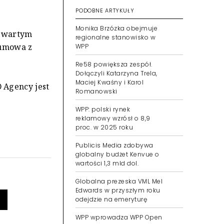
PODOBNE ARTYKUŁY
Monika Brzózka obejmuje
czwartym
regionalne stanowisko w
 umowa z
WPP
Re58 powiększa zespół.
Dołączyli Katarzyna Trela,
Maciej Kwaśny i Karol
 Agency jest
Romanowski
WPP: polski rynek
reklamowy wzrósł o 8,9
proc. w 2025 roku
Publicis Media zdobywa
globalny budżet Kenvue o
wartości 1,3 mld dol.
Globalna prezeska VML Mel
Edwards w przyszłym roku
odejdzie na emeryturę
WPP wprowadza WPP Open