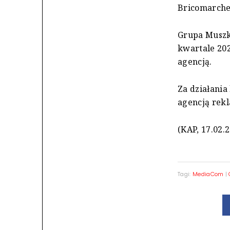
Bricomarche
Grupa Muszk
kwartale 202
agencją.
Za działani
agencją rek
(KAP, 17.02.
Tagi:
MediaCom
|