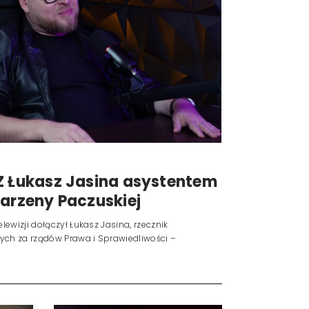
Z Łukasz Jasina asystentem
Marzeny Paczuskiej
lewizji dołączył Łukasz Jasina, rzecznik
ych za rządów Prawa i Sprawiedliwości –