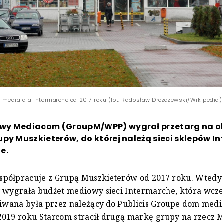
media dla Intermarche od 2017 roku (fot. Radosław Drożdżewski/Wikipedia)
y Mediacom (GroupM/WPP) wygrał przetarg na o
py Muszkieterów, do której należą sieci sklepów I
e.
półpracuje z Grupą Muszkieterów od 2017 roku. Wtedy
 wygrała budżet mediowy sieci Intermarche, która wcze
giwana była przez należący do Publicis Groupe dom med
2019 roku Starcom stracił drugą markę grupy na rzecz 