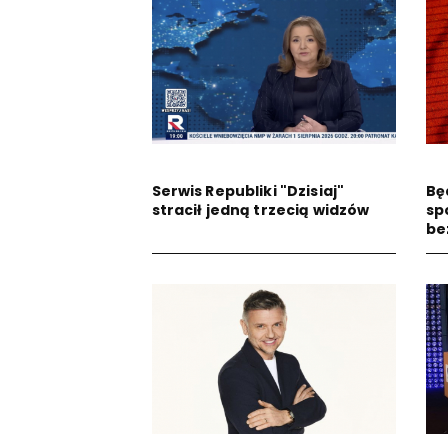
Serwis Republiki "Dzisiaj"
Bę
stracił jedną trzecią widzów
sp
be