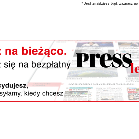
* Jeśli znajdziesz błąd, zaznacz go i