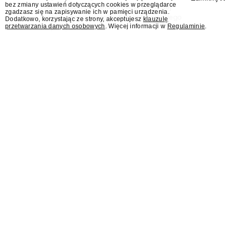
bez zmiany ustawień dotyczących cookies w przeglądarce
Prezydenta wydarzenia z okazji pierwszej
zgadzasz się na zapisywanie ich w pamięci urządzenia.
rocznicy zaprzysiężenia Karola Nawrockiego
Dodatkowo, korzystając ze strony, akceptujesz
klauzulę
przetwarzania danych osobowych
. Więcej informacji w
Regulaminie
.
na prezydenta.
Rafał Zalewski autorem