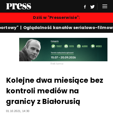
Dziś w "Presserwisie":
rtowy"
|
Oglądalność kanałów serialowo-filmowyc
Reklama
Kolejne dwa miesiące bez
kontroli mediów na
granicy z Białorusią
01.10.2021, 14:30