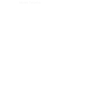
Marek Twaróg.
KRRiT: Maciejowi
Świrskiemu nadal
przysługuje