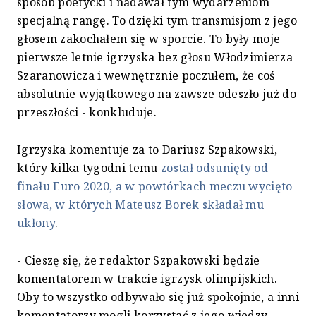
sposób poetycki i nadawał tym wydarzeniom
specjalną rangę. To dzięki tym transmisjom z jego
głosem zakochałem się w sporcie. To były moje
pierwsze letnie igrzyska bez głosu Włodzimierza
Szaranowicza i wewnętrznie poczułem, że coś
absolutnie wyjątkowego na zawsze odeszło już do
przeszłości - konkluduje.
Igrzyska komentuje za to Dariusz Szpakowski,
który kilka tygodni temu
został odsunięty od
finału Euro 2020,
a w powtórkach meczu wycięto
słowa, w których Mateusz Borek składał mu
ukłony
.
- Cieszę się, że redaktor Szpakowski będzie
komentatorem w trakcie igrzysk olimpijskich.
Oby to wszystko odbywało się już spokojnie, a inni
komentatorzy mogli korzystać z jego wiedzy -