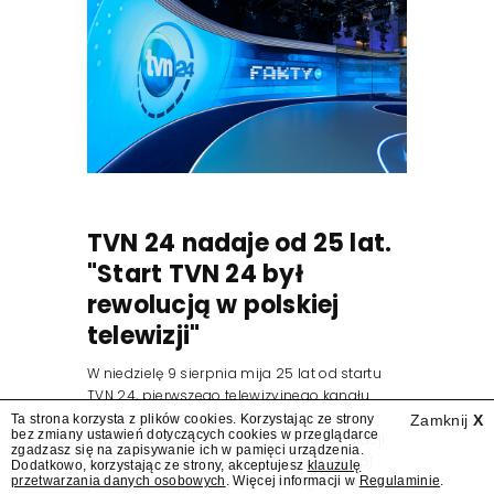
TVN 24 nadaje od 25 lat.
"Start TVN 24 był
rewolucją w polskiej
telewizji"
W niedzielę 9 sierpnia mija 25 lat od startu
TVN 24, pierwszego telewizyjnego kanału
informacyjnego w Polsce. Na ten dzień
Ta strona korzysta z plików cookies. Korzystając ze strony
Zamknij
X
bez zmiany ustawień dotyczących cookies w przeglądarce
zaplanowano finał urodzinowej trasy stacji
zgadzasz się na zapisywanie ich w pamięci urządzenia.
"Jesteśmy stąd". 25 lat TVN 24 dla Press.pl
Dodatkowo, korzystając ze strony, akceptujesz
klauzulę
przetwarzania danych osobowych
. Więcej informacji w
Regulaminie
.
podsumowują Jarosław Kuźniar, Tomasz Lis i