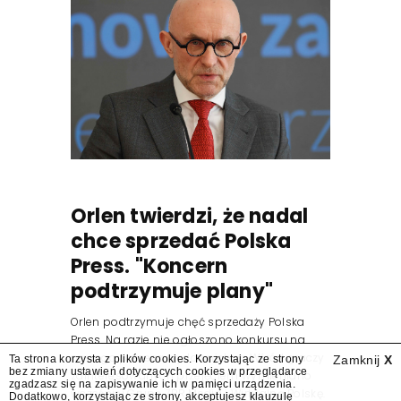
Orlen twierdzi, że nadal
chce sprzedać Polska
Press. "Koncern
podtrzymuje plany"
Orlen podtrzymuje chęć sprzedaży Polska
Press. Na razie nie ogłoszono konkursu na
nowego prezesa wydawnictwa. Wśród graczy
Ta strona korzysta z plików cookies. Korzystając ze strony
Zamknij
X
bez zmiany ustawień dotyczących cookies w przeglądarce
zainteresowanych przejęciem wymieniano
zgadzasz się na zapisywanie ich w pamięci urządzenia.
wcześniej Grupę ZPR Media i Wirtualną Polskę.
Dodatkowo, korzystając ze strony, akceptujesz
klauzulę