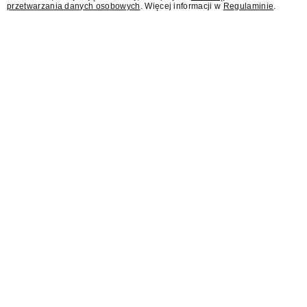
przetwarzania danych osobowych
. Więcej informacji w
Regulaminie
.
Republice i wPolsce24
ubyło reklamodawców.