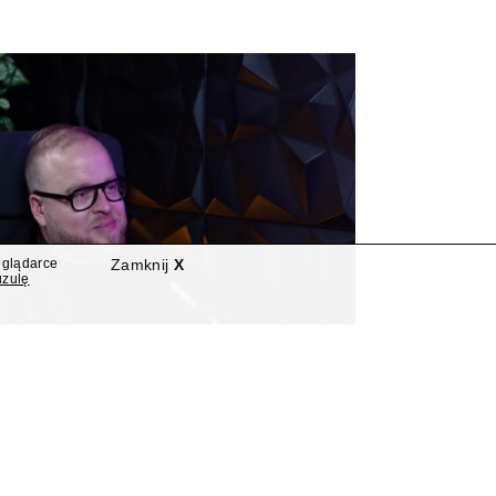
eglądarce
Zamknij
X
uzulę