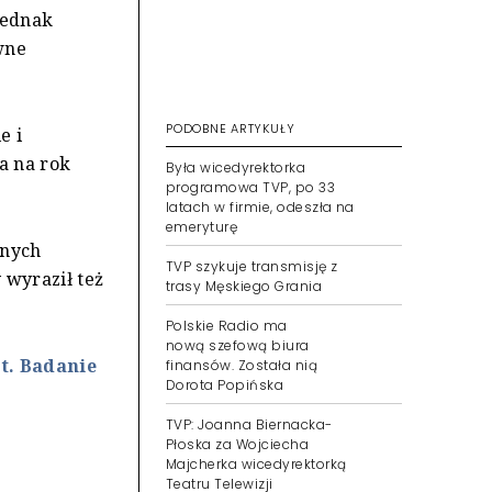
jednak
wne
PODOBNE ARTYKUŁY
e i
a na rok
Była wicedyrektorka
programowa TVP, po 33
latach w firmie, odeszła na
emeryturę
anych
TVP szykuje transmisję z
 wyraził też
trasy Męskiego Grania
Polskie Radio ma
nową szefową biura
t. Badanie
finansów. Została nią
Dorota Popińska
TVP: Joanna Biernacka-
Płoska za Wojciecha
Majcherka wicedyrektorką
Teatru Telewizji