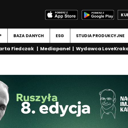
KU
P
BAZA DANYCH
ESG
STUDIA PRODUKCYJNE
a Fiedczak
|
Mediapanel
|
Wydawca LoveKrakow