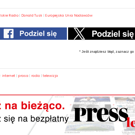
lskie Radio
|
Donald Tusk
|
Europejska Unia Nadawców
* Jeśli znajdziesz błąd, zaznacz go i
y:
internet
|
prasa
|
radio
|
telewizja