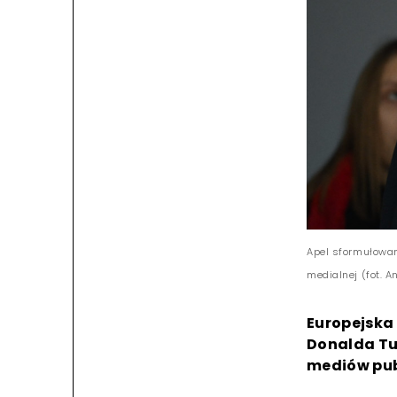
Apel sformułowan
medialnej (fot. A
Europejska
Donalda Tu
mediów pub