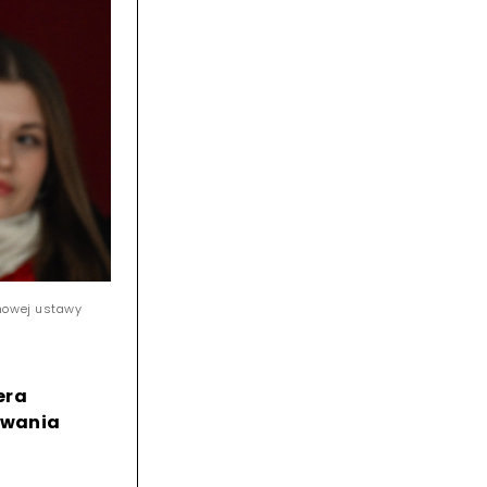
 nowej ustawy
era
owania