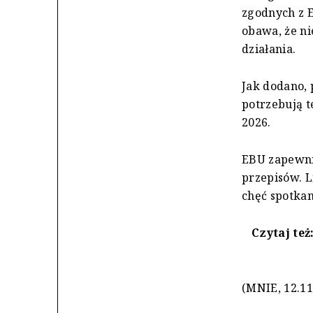
zgodnych z 
obawa, że n
działania.
Jak dodano, 
potrzebują t
2026.
EBU zapewni
przepisów. L
chęć spotka
Czytaj też
(MNIE, 12.11