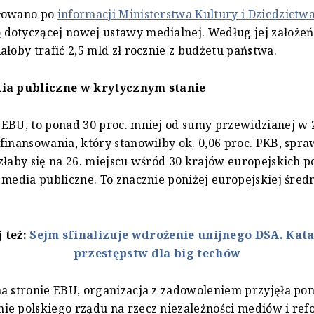
łowano po
informacji Ministerstwa Kultury i Dziedzictw
o
dotyczącej nowej ustawy medialnej. Według jej założe
ałoby trafić 2,5 mld zł rocznie z budżetu państwa.
ia publiczne w krytycznym stanie
EBU, to ponad 30 proc. mniej od sumy przewidzianej w 
finansowania, który stanowiłby ok. 0,06 proc. PKB, spraw
złaby się na 26. miejscu wśród 30 krajów europejskich
 media publiczne. To znacznie poniżej europejskiej średn
 też:
Sejm sfinalizuje wdrożenie unijnego DSA. Kata
przestępstw dla big techów
a stronie EBU, organizacja z zadowoleniem przyjęła p
e polskiego rządu na rzecz niezależności mediów i re