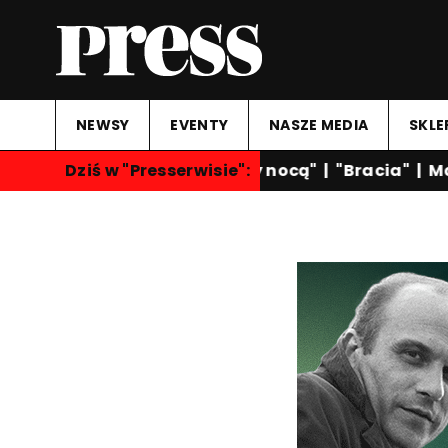
NEWSY
EVENTY
NASZE MEDIA
SKLE
Dziś w "Presserwisie":
"Rozmowy nocą"
|
"Bracia"
|
Mart