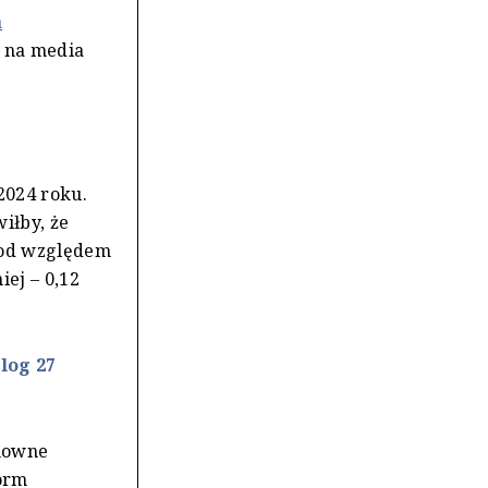
a
ń na media
2024 roku.
iłby, że
 pod względem
iej – 0,12
log 27
onowne
form