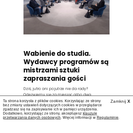
Wabienie do studia.
Wydawcy programów są
mistrzami sztuki
zapraszania gości
Dziś, jutro ani pojutrze nie da rady?
Odezwiemy się za miesiąc albo dwa.
Wydawcy programów są mistrzami sztuki
Ta strona korzysta z plików cookies. Korzystając ze strony
Zamknij
X
bez zmiany ustawień dotyczących cookies w przeglądarce
zapraszania gości.
zgadzasz się na zapisywanie ich w pamięci urządzenia.
Dodatkowo, korzystając ze strony, akceptujesz
klauzulę
przetwarzania danych osobowych
. Więcej informacji w
Regulaminie
.