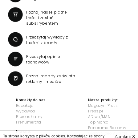
Poznaj nasze płatne
treści i zostań
subskrybentem
Przeczytaj wywiady z
ludźmi z branży
Przeczytaj opinie
fachowców
Poznaj raporty ze świata
reklamy i mediów
Kontakty do nas
Nasze produkty:
Redakcja
Magazyn "Press"
Wydawca
Press.pl
Biuro reklamy
AD wo/MAN
Prenumerata
Top Marka
Panorama Reklamy
Prawne:
Grand Video Awards
Ta strona korzysta z plików cookies. Korzystając ze strony
Zamknij
X
Regulamin