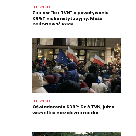
TELEWIZJA
Zapis w "lex TVN" o powoływaniu
KRRiT niekonstytucyjny. Może
polityzować Radę
TELEWIZJA
Oświadczenie SDRP: Dziś TVN, jutro
wszystkie niezależne media