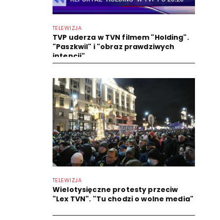
TELEWIZJA
TVP uderza w TVN filmem "Holding".
"Paszkwil" i "obraz prawdziwych
intencji"
TELEWIZJA
Wielotysięczne protesty przeciw
"Lex TVN". "Tu chodzi o wolne media"