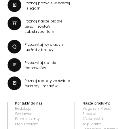
Poznaj pozycje w naszej
księgarni
Poznaj nasze płatne
treści i zostań
subskrybentem
Przeczytaj wywiady z
ludźmi z branży
Przeczytaj opinie
fachowców
Poznaj raporty ze świata
reklamy i mediów
Kontakty do nas
Nasze produkty:
Redakcja
Magazyn "Press"
Wydawca
Press.pl
Biuro reklamy
AD wo/MAN
Prenumerata
Top Marka