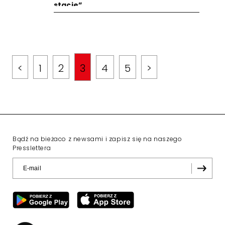
stacje”
<
1
2
3
4
5
>
Bądź na bieżaco z newsami i zapisz się na naszego
Presslettera