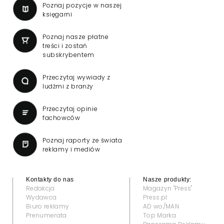
Poznaj pozycje w naszej
księgarni
Poznaj nasze płatne
treści i zostań
subskrybentem
Przeczytaj wywiady z
ludźmi z branży
Przeczytaj opinie
fachowców
Poznaj raporty ze świata
reklamy i mediów
Kontakty do nas
Nasze produkty:
Redakcja
Magazyn "Press"
Wydawca
Press.pl
Biuro reklamy
AD wo/MAN
Prenumerata
Top Marka