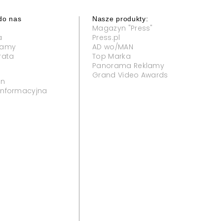
do nas
Nasze produkty:
Magazyn "Press"
a
Press.pl
klamy
AD wo/MAN
rata
Top Marka
Panorama Reklamy
Grand Video Awards
in
 informacyjna