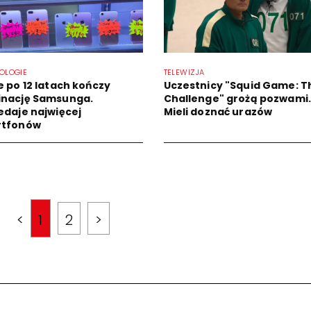
OLOGIE
TELEWIZJA
e po 12 latach kończy
Uczestnicy "Squid Game: T
nację Samsunga.
Challenge" grożą pozwami.
edaje najwięcej
Mieli doznać urazów
rtfonów
<
1
2
>