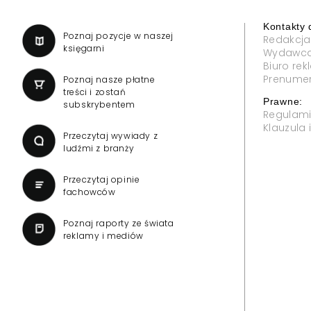
Kontakty 
a
Poznaj pozycje w naszej
Redakcja
księgarni
Wydawc
Biuro re
Prenume
Poznaj nasze płatne
treści i zostań
Prawne:
subskrybentem
Regulam
Klauzula
Przeczytaj wywiady z
ludźmi z branży
Przeczytaj opinie
fachowców
Poznaj raporty ze świata
reklamy i mediów