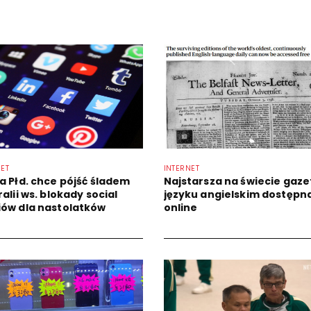
NET
INTERNET
a Płd. chce pójść śladem
Najstarsza na świecie gaze
alii ws. blokady social
języku angielskim dostępn
ów dla nastolatków
online