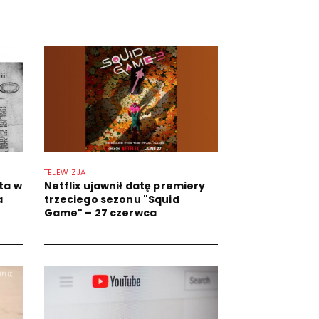
TELEWIZJA
ta w
Netflix ujawnił datę premiery
a
trzeciego sezonu "Squid
Game" – 27 czerwca