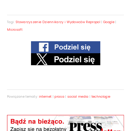
Tagi:
Stowarzyszenie Dziennikarzy i Wydawców Repropol
|
Google
|
Microsoft
Powiązane tematy:
internet
|
prasa
|
social media
|
technologie