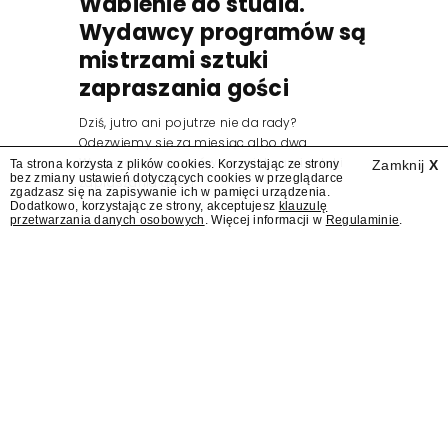
Wabienie do studia.
Wydawcy programów są
mistrzami sztuki
zapraszania gości
Dziś, jutro ani pojutrze nie da rady?
Odezwiemy się za miesiąc albo dwa.
Wydawcy programów są mistrzami sztuki
Ta strona korzysta z plików cookies. Korzystając ze strony
Zamknij
X
bez zmiany ustawień dotyczących cookies w przeglądarce
zapraszania gości.
zgadzasz się na zapisywanie ich w pamięci urządzenia.
Dodatkowo, korzystając ze strony, akceptujesz
klauzulę
przetwarzania danych osobowych
. Więcej informacji w
Regulaminie
.