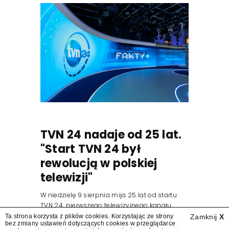
TVN 24 nadaje od 25 lat.
"Start TVN 24 był
rewolucją w polskiej
telewizji"
W niedzielę 9 sierpnia mija 25 lat od startu
TVN 24, pierwszego telewizyjnego kanału
informacyjnego w Polsce. Na ten dzień
Ta strona korzysta z plików cookies. Korzystając ze strony
Zamknij
X
bez zmiany ustawień dotyczących cookies w przeglądarce
zaplanowano finał urodzinowej trasy stacji