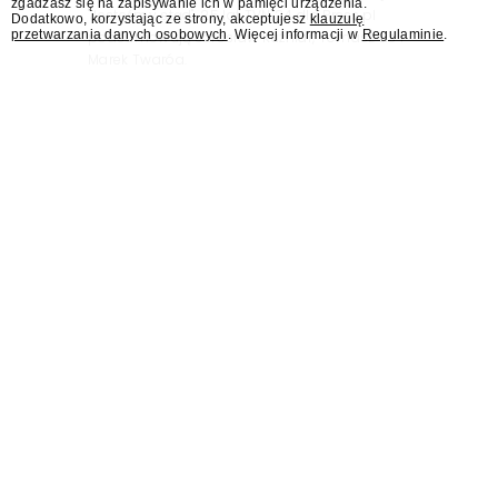
zgadzasz się na zapisywanie ich w pamięci urządzenia.
"Jesteśmy stąd". 25 lat TVN 24 dla Press.pl
Dodatkowo, korzystając ze strony, akceptujesz
klauzulę
przetwarzania danych osobowych
. Więcej informacji w
Regulaminie
.
podsumowują Jarosław Kuźniar, Tomasz Lis i
Marek Twaróg.
KRRiT: Maciejowi
Świrskiemu nadal