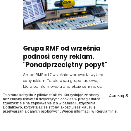
Grupa RMF od września
podnosi ceny reklam.
"Ponadprzeciętny popyt"
Grupa RMF od 7 września wprowadzi wyższe
ceny reklam. To pierwsza grupa radiowa,
która poinformowała o korekcie cennika od
jesieni. "Po bardzo dobrych wynikach
Ta strona korzysta z plików cookies. Korzystając ze strony
Zamknij
X
osiągniętych w 2025 roku, popyt na reklamę
bez zmiany ustawień dotyczących cookies w przeglądarce
zgadzasz się na zapisywanie ich w pamięci urządzenia.
audio pozostaje na ponadprzeciętnym
Dodatkowo, korzystając ze strony, akceptujesz
klauzulę
poziomie" – podała Grupa RMF w...
przetwarzania danych osobowych
. Więcej informacji w
Regulaminie
.