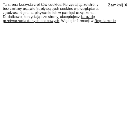
Wydawcy programów są mistrzami sztuki
Ta strona korzysta z plików cookies. Korzystając ze strony
Zamknij
X
bez zmiany ustawień dotyczących cookies w przeglądarce
zapraszania gości.
zgadzasz się na zapisywanie ich w pamięci urządzenia.
Dodatkowo, korzystając ze strony, akceptujesz
klauzulę
przetwarzania danych osobowych
. Więcej informacji w
Regulaminie
.