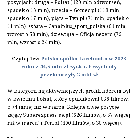
pozycjach: druga – Polsat (120 mln odtworzeń,
spadek o 13 mln), trzecia – Goniec.pl (118 mln,
spadek o 17 mln), piąta – Tvn.pl (71 mln, spadek o
11 mln), szósta – Canalplus_sport_polska (61 mln,
wzrost o 58 mln), dziewiąta – Oficjalnezero (75
mln, wzrost o 24 mln).
Czytaj też:
Polska spółka Facebooka w 2025
roku z 44,5 mln zł zysku. Przychody
przekroczyły 2 mld zł
W kategorii najaktywniejszych profili liderem był
w kwietniu Polsat, który opublikował 658 filmów,
o 74 mniej niż w marcu. Kolejne dwie pozycje
zajęły Superexpress_se.pl (526 filmów, o 37 więcej
niż w marcu) i Tvn.pl (490 filmów, o 36 więcej).