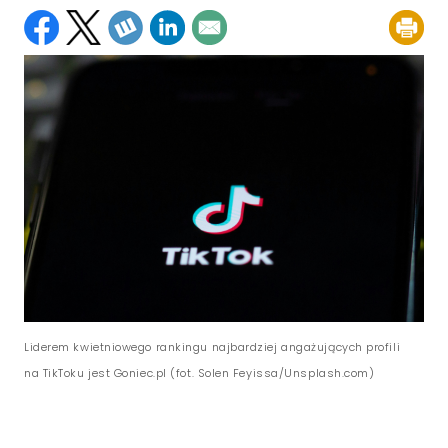
Liderem kwietniowego rankingu najbardziej angażujących profili
na TikToku jest Goniec.pl (fot. Solen Feyissa/Unsplash.com)