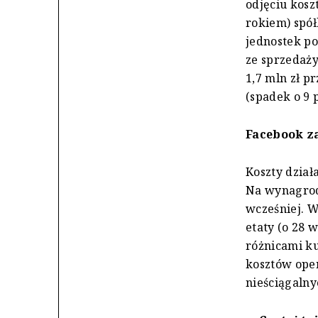
odjęciu kosz
rokiem) spół
jednostek po
ze sprzedaży
1,7 mln zł p
(spadek o 9 p
Facebook z
Koszty działa
Na wynagrodz
wcześniej. W
etaty (o 28 
różnicami ku
kosztów oper
nieściągalny