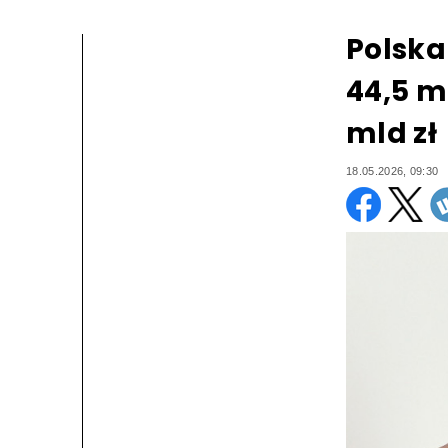
Polska
44,5 m
mld zł
18.05.2026, 09:30