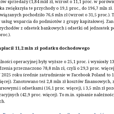
tów sprzedaży (1,84 mld zł, wzrost o 11,1 proc. w porów
ka zwiększyła te przychody o 19,1 proc., do 196,7 mln zł.
wiązanych pochodziło 76,6 mln zł (wzrost o 31,5 proc.).
 usług wsparcia do podmiotów z grupy kapitałowej. Za
rzychodów z odsetek bankowych i odsetki od jednostek 
roc.).
apłacił 11,2 mln zł podatku dochodowego
lności operacyjnej były wyższe o 25,1 proc. i wyniosły 13
enia przeznaczono 78,8 mln zł, czyli o 29,3 proc. więcej
 2025 roku średnie zatrudnienie w Facebook Poland to 
więcej). Zanotowano też 2,8 mln zł kosztów finansowych,
rsowymi i odsetkami (16,1 proc. więcej), i 3,5 mln zł poz
acyjnych (42,9 proc. więcej). To m.in. spisanie należnośc
ch.