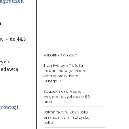
nagrodzeń
).
c. – do 44,5
PODOBNE ARTYKUŁY
cych
Trzej twórcy z TikToka
rzedawcą
skazani na więzienie za
obrazę prezydenta
Senegalu
SpaceX Elona Muska
zwiększa przychody o 92
proc.
rowizji
Patronite.pl w 2025 roku
przyniósł 1,2 mln zł zysku
netto