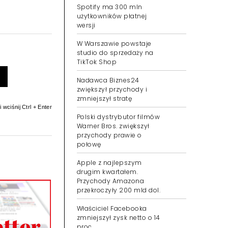
Spotify ma 300 mln
użytkowników płatnej
wersji
W Warszawie powstaje
studio do sprzedaży na
TikTok Shop
Nadawca Biznes24
zwiększył przychody i
zmniejszył stratę
 wciśnij Ctrl + Enter
Polski dystrybutor filmów
Warner Bros. zwiększył
przychody prawie o
połowę
Apple z najlepszym
drugim kwartałem.
Przychody Amazona
przekroczyły 200 mld dol.
Właściciel Facebooka
zmniejszył zysk netto o 14
proc.