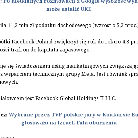
ż:
Po nieudanych rozmowach z Google wysokość wy
może ustalić UKE
iła 11,2 mln zł podatku dochodowego (wzrost o 5,3 proc.
półki Facebook Poland zwiększył się rok do roku o 4,8 pro
łości trafi on do kapitału zapasowego.
uje się świadczeniem usług marketingowych zwiększają
az wsparciem technicznym grupy Meta. Jest również sp
mowych.
ałowcem jest Facebook Global Holdings II LLC.
też:
Wybrane przez TVP polskie jury w Konkursie Eu
głosowało na Izrael. Fala oburzenia