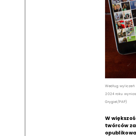
Według wyliczeń
2024 roku wyniosł
Grygiel/PAP)
W większoś
twórców za 
opublikowa