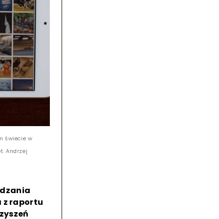
m świecie w
t. Andrzej
adzania
 z raportu
zyszeń