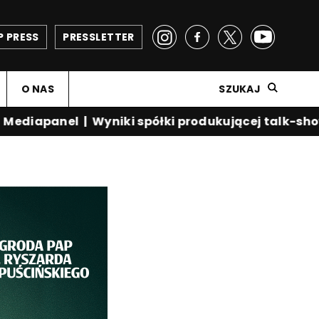
P PRESS
PRESSLETTER
O NAS
SZUKAJ
diapanel
|
Wyniki spółki produkującej talk-show K