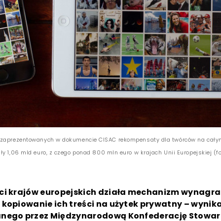
 zaprezentowanych w dokumencie CISAC rekompensaty dla twórców na cały
y 1,06 mld euro, z czego ponad 800 mln euro w krajach Unii Europejskiej (fo
ci krajów europejskich działa mechanizm wynagr
kopiowanie ich treści na użytek prywatny – wynika
nego przez Międzynarodową Konfederację Stowar