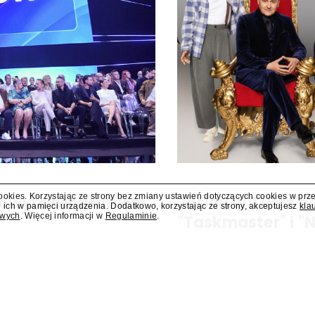
cookies. Korzystając ze strony bez zmiany ustawień dotyczących cookies w prz
i nowym programem
Jesień w TVN z 
 ich w pamięci urządzenia. Dodatkowo, korzystając ze strony, akceptujesz
kla
owych
. Więcej informacji w
Regulaminie
.
o
"Taskmaster" i 
 i teleturniej muzyczny "Hitster.
W jesiennej ramówce TVN prze
ennych nowości Polsatu. Polsat