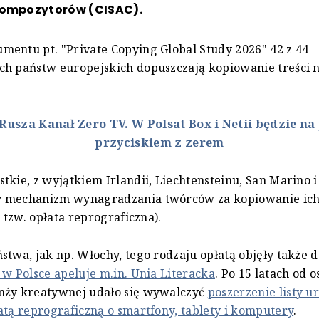
Kompozytorów (CISAC).
entu pt. "Private Copying Global Study 2026" 42 z 44
h państw europejskich dopuszczają kopiowanie treści 
Rusza Kanał Zero TV. W Polsat Box i Netii będzie na
przyciskiem z zerem
tkie, z wyjątkiem Irlandii, Liechtensteinu, San Marino i 
 mechanizm wynagradzania twórców za kopiowanie ich 
o tzw. opłata reprograficzna).
stwa, jak np. Włochy, tego rodzaju opłatą objęły także
 w Polsce apeluje m.in. Unia Literacka
. Po 15 latach od o
nży kreatywnej udało się wywalczyć
poszerzenie listy u
atą reprograficzną o smartfony, tablety i komputery
.