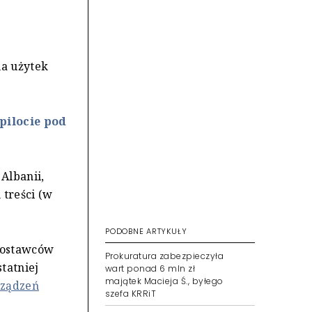
na użytek
 pilocie pod
Albanii,
treści (w
PODOBNE ARTYKUŁY
 dostawców
Prokuratura zabezpieczyła
statniej
wart ponad 6 mln zł
majątek Macieja Ś., byłego
rządzeń
szefa KRRiT