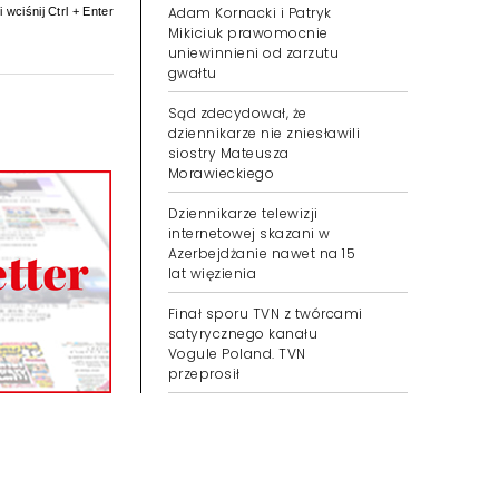
Adam Kornacki i Patryk
 wciśnij Ctrl + Enter
Mikiciuk prawomocnie
uniewinnieni od zarzutu
gwałtu
Sąd zdecydował, że
dziennikarze nie zniesławili
siostry Mateusza
Morawieckiego
Dziennikarze telewizji
internetowej skazani w
Azerbejdżanie nawet na 15
lat więzienia
Finał sporu TVN z twórcami
satyrycznego kanału
Vogule Poland. TVN
przeprosił