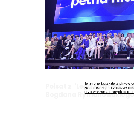
Ta strona korzysta z plików 
Polsat z "Lego Masters" 
zgadzasz się na zapisywanie
przetwarzania danych osob
Bogdana Rymanowskieg
Program publicystyczny Bogdana Rymanowskiego
Muzyczna gra przebojów" znajdą się wśród jesi
przejmuje od TVN program "Lego Masters".