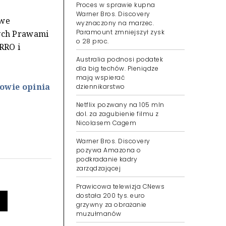
Proces w sprawie kupna
Warner Bros. Discovery
 we
wyznaczony na marzec.
Paramount zmniejszył zysk
ych Prawami
o 28 proc.
RRO i
Australia podnosi podatek
dla big techów. Pieniądze
mają wspierać
owie opinia
dziennikarstwo
Netflix pozwany na 105 mln
dol. za zagubienie filmu z
Nicolasem Cagem
Warner Bros. Discovery
pozywa Amazona o
podkradanie kadry
zarządzającej
Prawicowa telewizja CNews
dostała 200 tys. euro
grzywny za obrażanie
muzułmanów