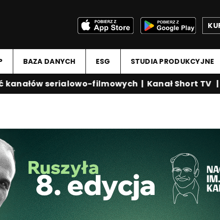
KU
P
BAZA DANYCH
ESG
STUDIA PRODUKCYJNE
nałów serialowo-filmowych
|
Kanał Short TV
|
Me