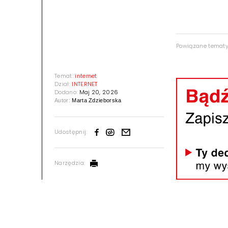
Powiązane temat
Temat:
internet
Dział:
INTERNET
Dodano:
Maj 20, 2026
Autor:
Marta Zdzieborska
Udostępnij:
Narzędzia: