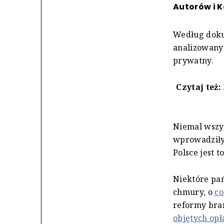
Autorów i 
Według dokum
analizowanyc
prywatny.
Czytaj też:
Niemal wszys
wprowadziły
Polsce jest t
Niektóre pań
chmury, o
co
reformy bra
objętych opł