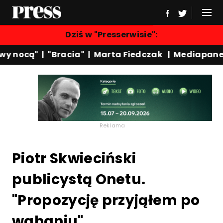
Dziś w "Presserwisie":
 nocą"
|
"Bracia"
|
Marta Fiedczak
|
Mediapanel
Reklama
Piotr Skwieciński
publicystą Onetu.
"Propozycję przyjąłem po
wahaniu"