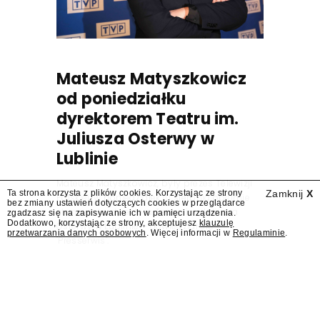
Mateusz Matyszkowicz
od poniedziałku
dyrektorem Teatru im.
Juliusza Osterwy w
Lublinie
Mateusz Matyszkowicz, były prezes Telewizji
Ta strona korzysta z plików cookies. Korzystając ze strony
Zamknij
X
Polskiej, w poniedziałek 10 sierpnia obejmie
bez zmiany ustawień dotyczących cookies w przeglądarce
stanowisko dyrektora Teatru im. Juliusza
zgadzasz się na zapisywanie ich w pamięci urządzenia.
Dodatkowo, korzystając ze strony, akceptujesz
klauzulę
Osterwy w Lublinie – dowiedział się
przetwarzania danych osobowych
. Więcej informacji w
Regulaminie
.
"Presserwis".