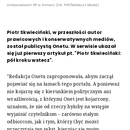
ambasadorem RP w Armenii (fot. PAP/Mateusz Marek)
Piotr Skwieciński, w przeszłości autor
prawicowych i konserwatywnych mediów,
został publicystą Onetu. W serwisie ukazał
się już pierwszy artykuł pt. "Piotr Skwieciński:
pół kroku wstecz".
"Redakcja Onetu zaproponowała, abym zaczął
pojawiać się na łamach tego portalu. A ponieważ
nie kojarzę się z kierunkiem politycznym ani
wrażliwością, z którymi Onet jest kojarzony,
uznałem, że nie od rzeczy byłoby na wstępie
wyjaśnić czytelnikom – zarówno stałym
odbiorcom, jak i tym, którzy (być może)
przeczytają ten tekst, kierując się moim