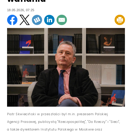
18.05.2026, 07:25
Piotr Skwieciński w przeszłości był m.in. prezesem Polskiej
Agencji Prasowej, publicystą "Rzeczpospolitej", "Do Rzeczy" i "Sieci",
a także dyrektorem Instytutu Polskiego w Moskwie oraz