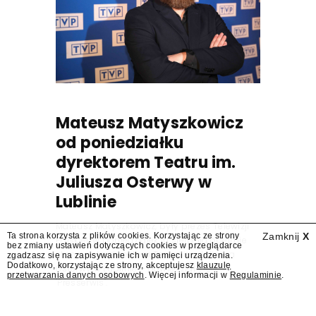
Mateusz Matyszkowicz
od poniedziałku
dyrektorem Teatru im.
Juliusza Osterwy w
Lublinie
Mateusz Matyszkowicz, były prezes Telewizji
Ta strona korzysta z plików cookies. Korzystając ze strony
Zamknij
X
Polskiej, w poniedziałek 10 sierpnia obejmie
bez zmiany ustawień dotyczących cookies w przeglądarce
stanowisko dyrektora Teatru im. Juliusza
zgadzasz się na zapisywanie ich w pamięci urządzenia.
Dodatkowo, korzystając ze strony, akceptujesz
klauzulę
Osterwy w Lublinie – dowiedział się
przetwarzania danych osobowych
. Więcej informacji w
Regulaminie
.
"Presserwis".