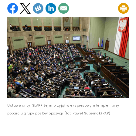
Ustawę anty-SLAPP Sejm przyjął w ekspresowym tempie i przy
poparciu grupy posłów opozycji (fot. Paweł Supernak/PAP)