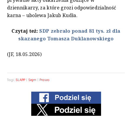
prywatne akty oskarżenia godzące w
dziennikarzy, za które grozi odpowiedzialność
karna – ubolewa Jakub Kudła.
Czytaj też:
SDP zebrało ponad 81 tys. zł dla
skazanego Tomasza Duklanowskiego
(JF, 18.05.2026)
Tagi:
SLAPP
|
Sejm
|
Prawo