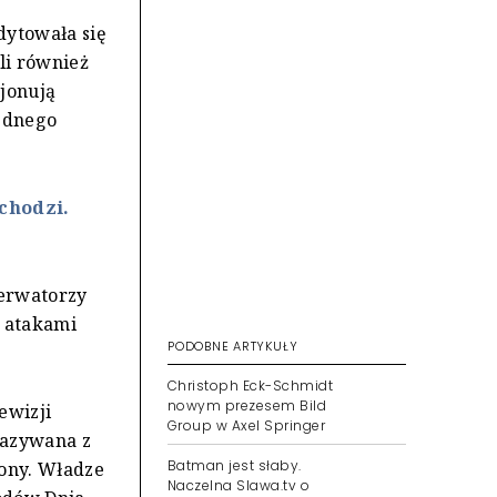
dytowała się
li również
jonują
jednego
chodzi.
serwatorzy
e atakami
PODOBNE ARTYKUŁY
Christoph Eck-Schmidt
nowym prezesem Bild
ewizji
Group w Axel Springer
kazywana z
Batman jest słaby.
ony. Władze
Naczelna Slawa.tv o