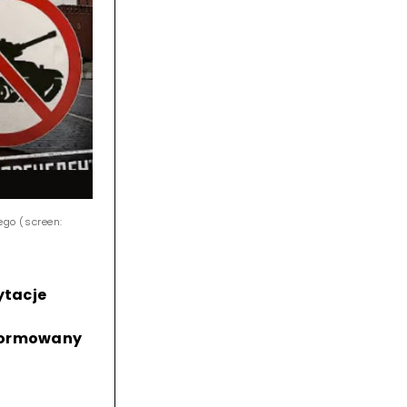
go (screen:
ytacje
nformowany