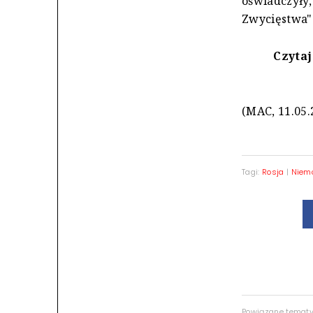
oświadczyły,
Zwycięstwa"
Czytaj
(MAC, 11.05.
Tagi:
Rosja
|
Niem
Powiązane temat