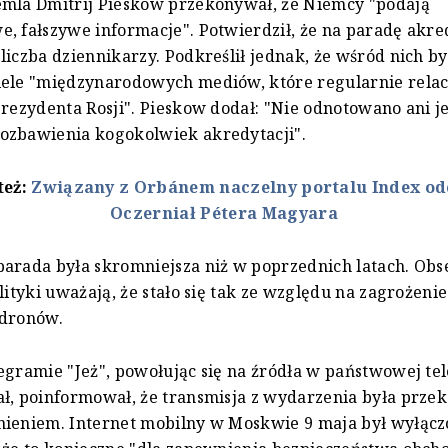
emla Dmitrij Pieskow przekonywał, że Niemcy "podają
, fałszywe informacje". Potwierdził, że na paradę akre
liczba dziennikarzy. Podkreślił jednak, że wśród nich by
iele "międzynarodowych mediów, które regularnie relac
prezydenta Rosji". Pieskow dodał: "Nie odnotowano ani 
ozbawienia kogokolwiek akredytacji".
też:
Związany z Orbánem naczelny portalu Index od
Oczerniał Pétera Magyara
arada była skromniejsza niż w poprzednich latach. Ob
olityki uważają, że stało się tak ze względu na zagrożeni
 dronów.
egramie "Jeż", powołując się na źródła w państwowej tel
ł, poinformował, że transmisja z wydarzenia była prze
nieniem. Internet mobilny w Moskwie 9 maja był wyłącz