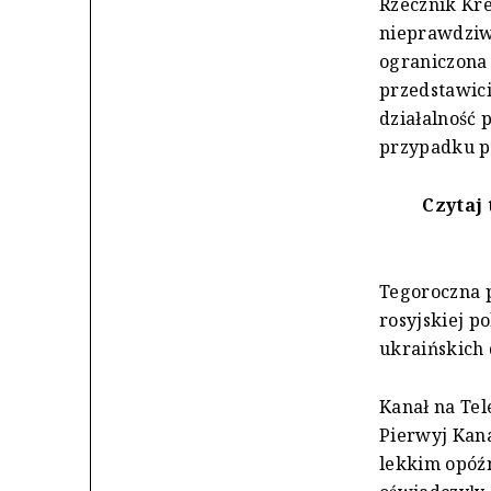
Rzecznik Kr
nieprawdziwe
ograniczona 
przedstawic
działalność 
przypadku p
Czytaj 
Tegoroczna p
rosyjskiej p
ukraińskich
Kanał na Tel
Pierwyj Kana
lekkim opóź