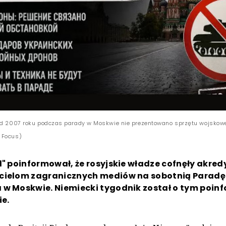
od 2007 roku podczas parady w Moskwie nie prezentowano sprzętu wojskowe
 Focus)
l" poinformował, że rosyjskie władze cofnęły akred
cielom zagranicznych mediów na sobotnią Paradę
 w Moskwie. Niemiecki tygodnik został o tym poi
ie.