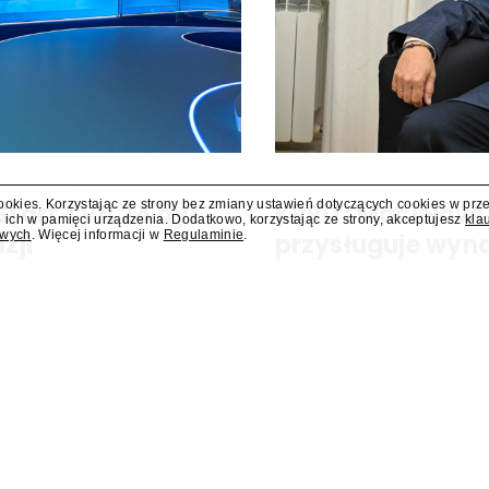
cookies. Korzystając ze strony bez zmiany ustawień dotyczących cookies w prz
Start TVN 24 był
KRRiT: Maciejowi
 ich w pamięci urządzenia. Dodatkowo, korzystając ze strony, akceptujesz
kla
owych
. Więcej informacji w
Regulaminie
.
zji"
przysługuje wyn
N 24, pierwszego telewizyjnego
Maciejowi Świrskiemu, który p
 zaplanowano finał urodzinowej
członka Krajowej Rady Radiofoni
a Press.pl podsumowują Jarosław
potwierdza "Presserwisowi" biur