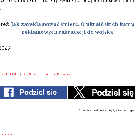
 że to konieczne "dla zapewnienia bezpieczeństwa obc
.
 też:
Jak zareklamować śmierć. O ukraińskich kamp
reklamowych rekrutacji do wojska
2026)
cy
|
Polityka
|
Der Spiegel
|
Dmitrij Pieskow
* Jeśli znajdziesz błąd, zaznacz go i
y:
prasa