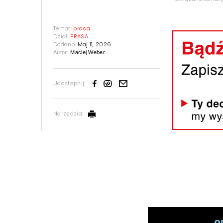
Temat:
prasa
Dział:
PRASA
Dodano:
Maj 11, 2026
Autor:
Maciej Weber
Udostępnij:
Narzędzia: