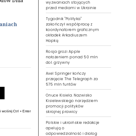
hodów Dnia
wyzwaniach stojących
przed mediami w Ukrainie
Tygodnik "Polityka"
aniach
zakończył współpracę z
koordynatorem graficznym
okładek Arkadiuszem
Hapką
Rosja grozi Apple
nałożeniem ponad 50 mln
dol. grzywny
Axel Springer kończy
przejęcie The Telegraph za
575 mln funtów
Onuce Kisiela. Nazwisko
Kisielewskiego narzędziem
promocji polityków
skrajnej prawicy
 wciśnij Ctrl + Enter
Polskie i ukraińskie redakcje
apelują o
odpowiedzialność i dialog