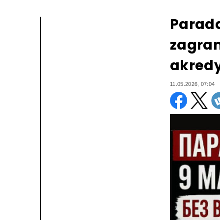
Parada
zagran
akredy
11.05.2026, 07:04