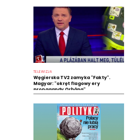
TELEWIZJA
Węgierska TV2 zamyka "Fakty".
Magyar: "okręt flagowy ery
propagandy Orbána"