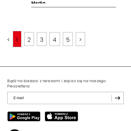
Media
<
1
2
3
4
5
>
Bądź na bieżaco z newsami i zapisz się na naszego
Presslettera