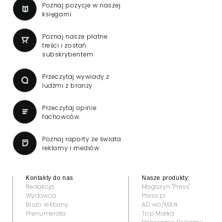
Poznaj pozycje w naszej
księgarni
Poznaj nasze płatne
treści i zostań
subskrybentem
Przeczytaj wywiady z
ludźmi z branży
Przeczytaj opinie
fachowców
Poznaj raporty ze świata
reklamy i mediów
Kontakty do nas
Nasze produkty:
Redakcja
Magazyn "Press"
Wydawca
Press.pl
Biuro reklamy
AD wo/MAN
Prenumerata
Top Marka