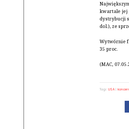
Największym
kwartale jej
dystrybucji s
dol.), ze spr
Wytwórnie fi
35 proc.
(MAC, 07.05.
Tagi:
USA
|
koncer