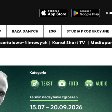
KU
P
BAZA DANYCH
ESG
STUDIA PRODUKCYJNE
rialowo-filmowych
|
Kanał Short TV
|
Mediapanel