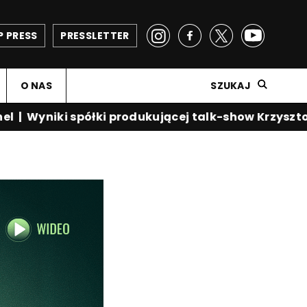
P PRESS
PRESSLETTER
O NAS
SZUKAJ
|
Wyniki spółki produkującej talk-show Krzysztofa