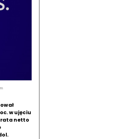
em
tował
oc. w ujęciu
trata netto
e
ol.