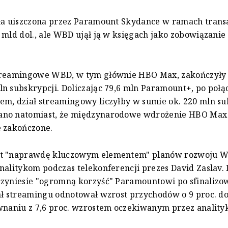
ła uiszczona przez Paramount Skydance w ramach transak
 mld dol., ale WBD ujął ją w księgach jako zobowiązani
treamingowe WBD, w tym głównie HBO Max, zakończyły
n subskrypcji. Doliczając 79,6 mln Paramount+, po poł
m, dział streamingowy liczyłby w sumie ok. 220 mln su
no natomiast, że międzynarodowe wdrożenie HBO Max 
e zakończone.
t "naprawdę kluczowym elementem" planów rozwoju Wa
nalitykom podczas telekonferencji prezes David Zaslav. 
zyniesie "ogromną korzyść" Paramountowi po sfinalizow
ał streamingu odnotował wzrost przychodów o 9 proc. do
wnaniu z 7,6 proc. wzrostem oczekiwanym przez anality