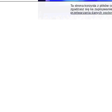
Ta strona korzysta z plików 
zgadzasz się na zapisywanie
przetwarzania danych osob
Polsat z "Lego Masters" 
Bogdana Rymanowskieg
Program publicystyczny Bogdana Rymanowskiego
Muzyczna gra przebojów" znajdą się wśród jesi
przejmuje od TVN program "Lego Masters".