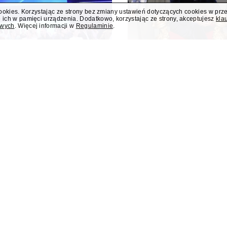
cookies. Korzystając ze strony bez zmiany ustawień dotyczących cookies w prz
 ich w pamięci urządzenia. Dodatkowo, korzystając ze strony, akceptujesz
kla
owych
. Więcej informacji w
Regulaminie
.
i nowym programem
Jesień w TVN z 
o
"Taskmaster" i 
 i teleturniej muzyczny "Hitster.
W jesiennej ramówce TVN prze
ennych nowości Polsatu. Polsat