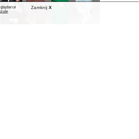
eglądarce
Zamknij
X
uzulę
nowymi programami
"Nowa Szelągowska"
widziano dwie nowości programowe.