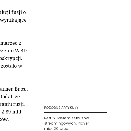
cji fuzji o
e wynikające
 marzec z
ączeniu WBD
bskrypcji.
zostało w
rner Bros.,
Dodał, że
aniu fuzji.
PODOBNE ARTYKUŁY
 2,89 mld
Netflix liderem serwisów
ków.
streamingowych, Player
miał 20 proc.