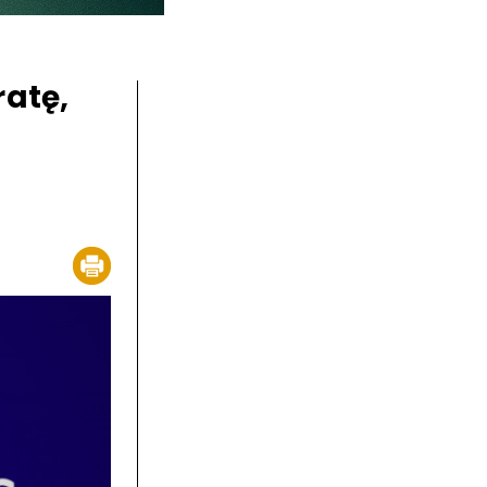
ratę,