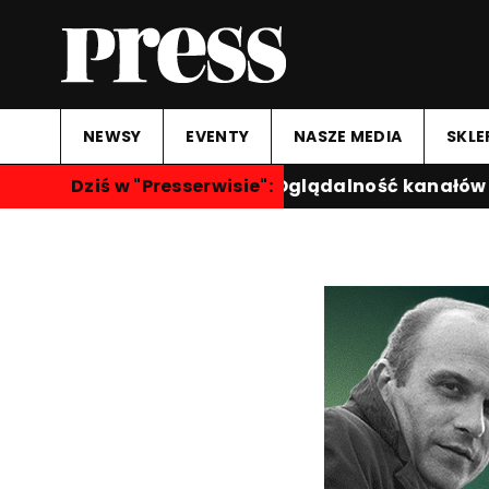
NEWSY
EVENTY
NASZE MEDIA
SKLE
"Przegląd Sportowy"
Dziś w "Presserwisie":
|
Oglądalność kanałów se