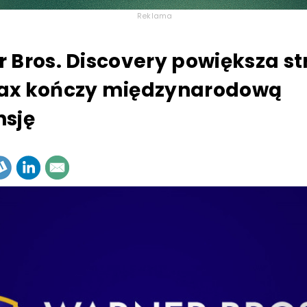
Reklama
 Bros. Discovery powiększa st
ax kończy międzynarodową
sję