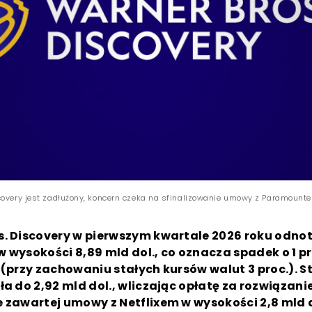
covery jest zadłużony, koncern czeka na sfinalizowanie umowy z Paramount
s. Discovery w pierwszym kwartale 2026 roku odno
 wysokości 8,89 mld dol., co oznacza spadek o 1 pr
 (przy zachowaniu stałych kursów walut 3 proc.). S
ła do 2,92 mld dol., wliczając opłatę za rozwiązani
 zawartej umowy z Netflixem w wysokości 2,8 mld d