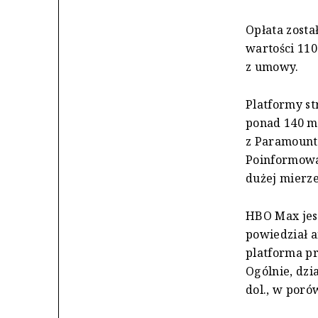
Opłata zosta
wartości 110
z umowy.
Platformy s
ponad 140 ml
z Paramounte
Poinformowa
dużej mierz
HBO Max jes
powiedział a
platforma pr
Ogólnie, dzi
dol., w poró