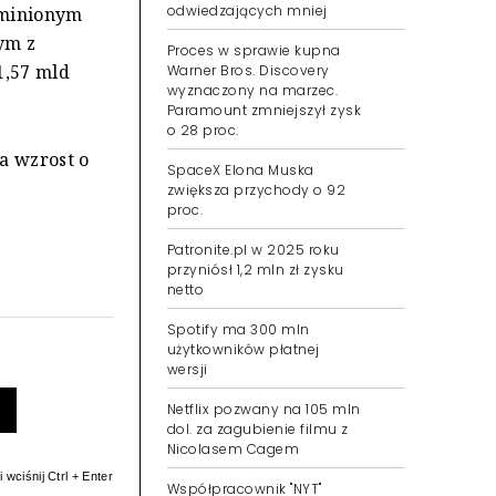
odwiedzających mniej
 minionym
ym z
Proces w sprawie kupna
 1,57 mld
Warner Bros. Discovery
wyznaczony na marzec.
Paramount zmniejszył zysk
o 28 proc.
a wzrost o
SpaceX Elona Muska
zwiększa przychody o 92
proc.
Patronite.pl w 2025 roku
przyniósł 1,2 mln zł zysku
netto
Spotify ma 300 mln
użytkowników płatnej
wersji
Netflix pozwany na 105 mln
dol. za zagubienie filmu z
Nicolasem Cagem
 wciśnij Ctrl + Enter
Współpracownik "NYT"