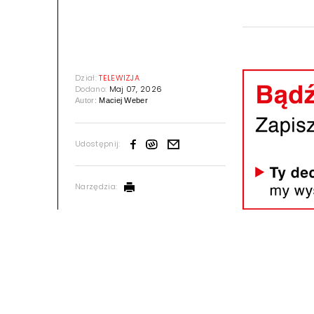
Dział:
TELEWIZJA
Dodano:
Maj 07, 2026
Autor:
Maciej Weber
Udostępnij:
Narzędzia: