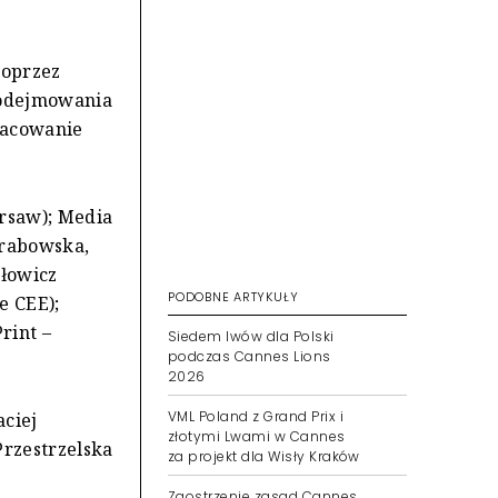
poprzez
 podejmowania
racowanie
arsaw); Media
Grabowska,
ałowicz
PODOBNE ARTYKUŁY
e CEE);
rint –
Siedem lwów dla Polski
podczas Cannes Lions
2026
VML Poland z Grand Prix i
aciej
złotymi Lwami w Cannes
Przestrzelska
za projekt dla Wisły Kraków
Zaostrzenie zasad Cannes