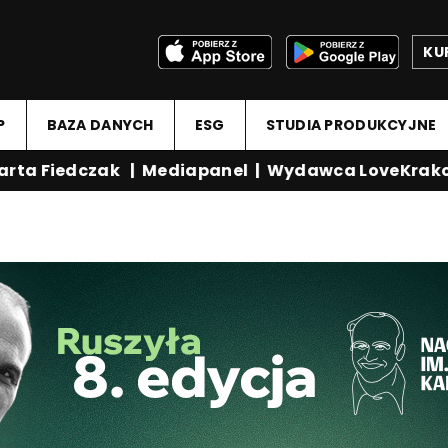
KU
P
BAZA DANYCH
ESG
STUDIA PRODUKCYJNE
ta Fiedczak
|
Mediapanel
|
Wydawca LoveKrakow