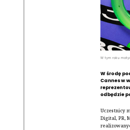
W tym roku motyw
W środę pod
Cannes w w
reprezento
odbędzie p
Uczestnicy m
Digital, PR,
realizowany