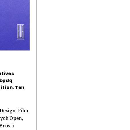
atives
 będą
ition. Ten
Design, Film,
nych Open,
ros. i