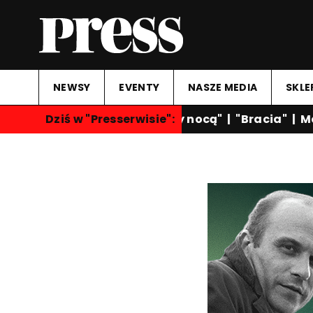
NEWSY
EVENTY
NASZE MEDIA
SKLE
Dziś w "Presserwisie":
"Rozmowy nocą"
|
"Bracia"
|
Mar