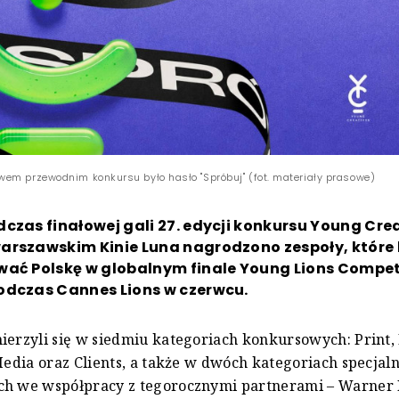
em przewodnim konkursu było hasło "Spróbuj" (fot. materiały prasowe)
czas finałowej gali 27. edycji konkursu Young Cre
arszawskim Kinie Luna nagrodzono zespoły, które
wać Polskę w globalnym finale Young Lions Compet
odczas Cannes Lions w czerwcu.
ierzyli się w siedmiu kategoriach konkursowych: Print, 
 Media oraz Clients, a także w dwóch kategoriach specjal
ch we współpracy z tegorocznymi partnerami – Warner B