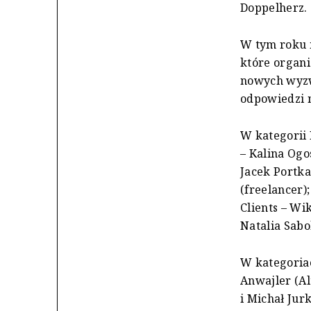
Doppelherz.
W tym roku 
które organi
nowych wyzw
odpowiedzi n
W kategorii 
– Kalina Ogo
Jacek Portka
(freelancer
Clients – Wi
Natalia Sab
W kategoriac
Anwajler (Al
i Michał Jur