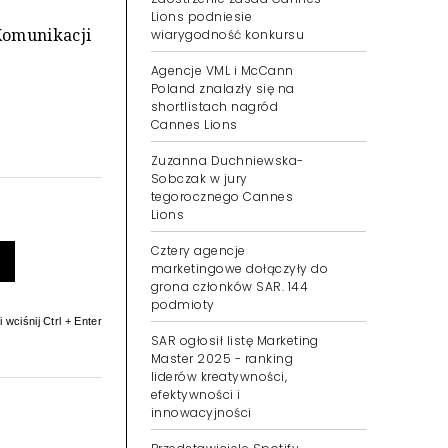
Lions podniesie
Komunikacji
wiarygodność konkursu
Agencje VML i McCann
Poland znalazły się na
shortlistach nagród
Cannes Lions
Zuzanna Duchniewska-
Sobczak w jury
tegorocznego Cannes
Lions
Cztery agencje
marketingowe dołączyły do
grona członków SAR. 144
podmioty
 wciśnij Ctrl + Enter
SAR ogłosił listę Marketing
Master 2025 - ranking
liderów kreatywności,
efektywności i
innowacyjności