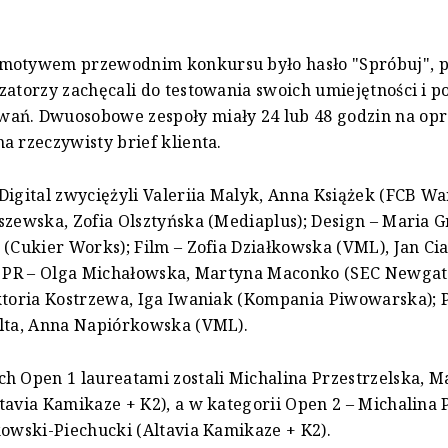
motywem przewodnim konkursu było hasło "Spróbuj", 
zatorzy zachęcali do testowania swoich umiejętności i
ań. Dwuosobowe zespoły miały 24 lub 48 godzin na op
a rzeczywisty brief klienta.
Digital zwyciężyli Valeriia Malyk, Anna Książek (FCB W
szewska, Zofia Olsztyńska (Mediaplus); Design – Maria 
 (Cukier Works); Film – Zofia Działkowska (VML), Jan Ci
); PR – Olga Michałowska, Martyna Maconko (SEC Newgat
ktoria Kostrzewa, Iga Iwaniak (Kompania Piwowarska); P
olta, Anna Napiórkowska (VML).
h Open 1 laureatami zostali Michalina Przestrzelska, M
tavia Kamikaze + K2), a w kategorii Open 2 – Michalina 
kowski-Piechucki (Altavia Kamikaze + K2).