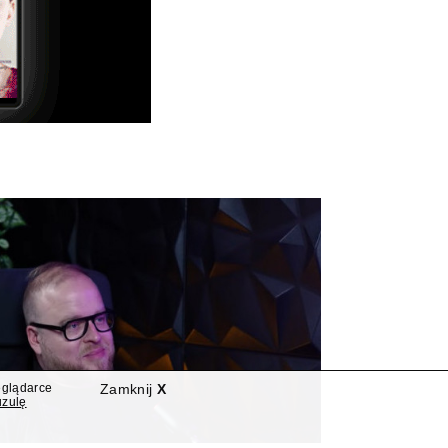
eglądarce
Zamknij
X
uzulę