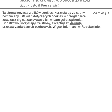
program "Salonowiec". Poprowadzi go Mikołaj
Lizut – ustalił "Presserwis".
Ta strona korzysta z plików cookies. Korzystając ze strony
Zamknij
X
bez zmiany ustawień dotyczących cookies w przeglądarce
zgadzasz się na zapisywanie ich w pamięci urządzenia.
Dodatkowo, korzystając ze strony, akceptujesz
klauzulę
przetwarzania danych osobowych
. Więcej informacji w
Regulaminie
.