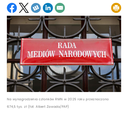
Na wynagrodzenia członków RMN w 2025 roku przeznaczono
674,5 tys. zł (fot. Albert Zawada/PAP)