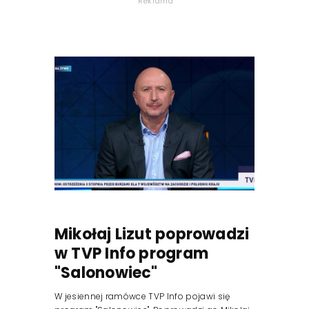
Reklama
Mikołaj Lizut poprowadzi
w TVP Info program
"Salonowiec"
W jesiennej ramówce TVP Info pojawi się