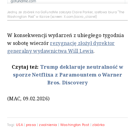
Jedną ze zbiórek na GoFundMe założyła Claire Parker, szefowa biura "The
Washington Post" w Kairze (screen: X.com/cairo_claire1)
W konsekwencji wydarzeń z ubiegłego tygodnia
w sobotę wieczór
rezygnację złożył dyrektor
generalny wydawnictwa Will Lewis
.
Czytaj też:
Trump deklaruje neutralność w
sporze Netflixa z Paramountem o Warner
Bros. Discovery
(MAC, 09.02.2026)
Tagi:
USA
|
prasa
|
zwolnienia
|
Washington Post
|
zbiórka