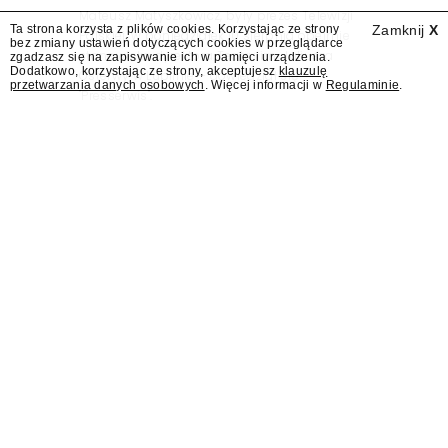
Mateusz Matyszkowicz, były prezes Telewizji
Ta strona korzysta z plików cookies. Korzystając ze strony
Zamknij
X
Polskiej, w poniedziałek 10 sierpnia obejmie
bez zmiany ustawień dotyczących cookies w przeglądarce
stanowisko dyrektora Teatru im. Juliusza
zgadzasz się na zapisywanie ich w pamięci urządzenia.
Dodatkowo, korzystając ze strony, akceptujesz
klauzulę
Osterwy w Lublinie – dowiedział się
przetwarzania danych osobowych
. Więcej informacji w
Regulaminie
.
"Presserwis".