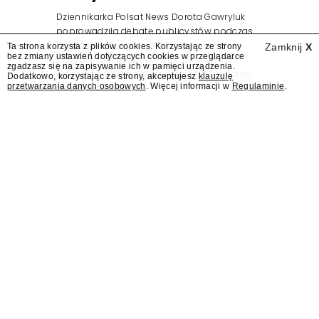
Dziennikarka Polsat News Dorota Gawryluk
poprowadziła debatę publicystów podczas
zorganizowanego przez Kancelarię
Ta strona korzysta z plików cookies. Korzystając ze strony
Zamknij
X
bez zmiany ustawień dotyczących cookies w przeglądarce
Prezydenta wydarzenia z okazji pierwszej
zgadzasz się na zapisywanie ich w pamięci urządzenia.
rocznicy zaprzysiężenia Karola Nawrockiego
Dodatkowo, korzystając ze strony, akceptujesz
klauzulę
przetwarzania danych osobowych
. Więcej informacji w
Regulaminie
.
na prezydenta.