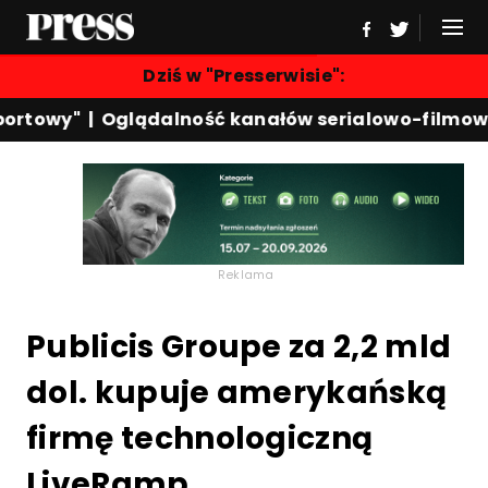
Dziś w "Presserwisie":
rtowy"
|
Oglądalność kanałów serialowo-filmowyc
Reklama
Publicis Groupe za 2,2 mld
dol. kupuje amerykańską
firmę technologiczną
LiveRamp