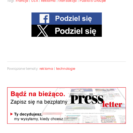
Tagi:
Francja
|
USA
|
Reklama
|
transakcja
|
Publicis Groupe
Powiązane tematy:
reklama
|
technologie