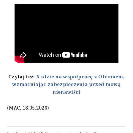
Czytaj też:
X idzie na współpracę z Ofcomem,
wzmacniając zabezpieczenia przed mową
nienawiści
(MAC, 18.05.2026)