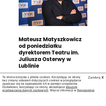
Mateusz Matyszkowicz
od poniedziałku
dyrektorem Teatru im.
Juliusza Osterwy w
Lublinie
Mateusz Matyszkowicz, były prezes Telewizji
Ta strona korzysta z plików cookies. Korzystając ze strony
Zamknij
X
Polskiej, w poniedziałek 10 sierpnia obejmie
bez zmiany ustawień dotyczących cookies w przeglądarce
stanowisko dyrektora Teatru im. Juliusza
zgadzasz się na zapisywanie ich w pamięci urządzenia.
Dodatkowo, korzystając ze strony, akceptujesz
klauzulę
Osterwy w Lublinie – dowiedział się
przetwarzania danych osobowych
. Więcej informacji w
Regulaminie
.
"Presserwis".