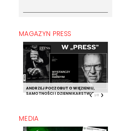
MAGAZYN PRESS
ANDRZEJ POCZOBUT O WIĘZIENIU,
DZIENNIK
SAMOTNOŚCI I DZIENNIKARSTWIE
TAKIEJ F
1
/
8
MEDIA