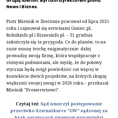
Grupą Iberion. Był tam dyrektorem pionu
News i Biznes.
Piotr Mieśnik w Iberionie pracował od lipca 2025
roku i zajmował się serwisami Goniec.pl,
Rolnikinfo.pl i Biznesinfo.pl. – 31 grudnia
zakończyła się ta przygoda. Co do planów, to na
razie muszę trochę enigmatycznie: dalej
prowadzę swoją firmę, która współpracuje z
różnymi podmiotami, ale myślę, że do połowy
stycznia będę mógł powiedzieć coś więcej w
kontekście dwóch projektów, na których skupię
większość swojej uwagi w 2026 roku – przekazał
Mieśnik "Presserwisowi".
Czytaj też:
Sąd umorzył postępowanie
przeciwko dziennikarce "GW" sądzonej za
brak autoryzacji pisemnej wypowiedzi