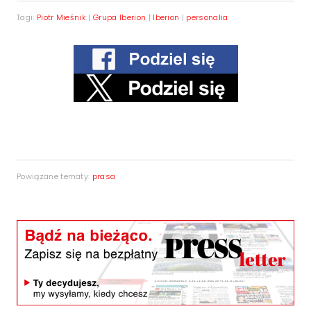
Tagi:
Piotr Mieśnik
|
Grupa Iberion
|
Iberion
|
personalia
Powiązane tematy:
prasa