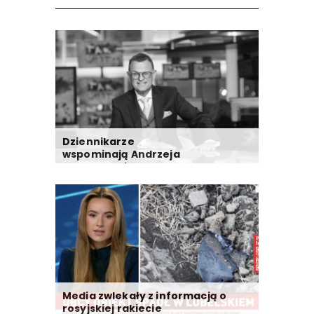
Dziennikarze
wspominają Andrzeja
Morozowskiego
Media zwlekały z informacją o
rosyjskiej rakiecie