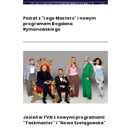
Polsat z "Lego Masters" i nowym
programem Bogdana
Rymanowskiego
Jesień w TVN z nowymi programami
"Taskmaster" i "Nowa Szelągowska"