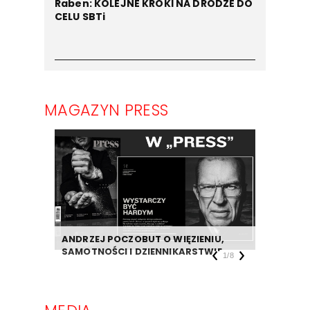
Raben: KOLEJNE KROKI NA DRODZE DO
CELU SBTi
MAGAZYN PRESS
ANDRZEJ POCZOBUT O WIĘZIENIU,
DZIENNIK
SAMOTNOŚCI I DZIENNIKARSTWIE
TAKIEJ F
1
/
8