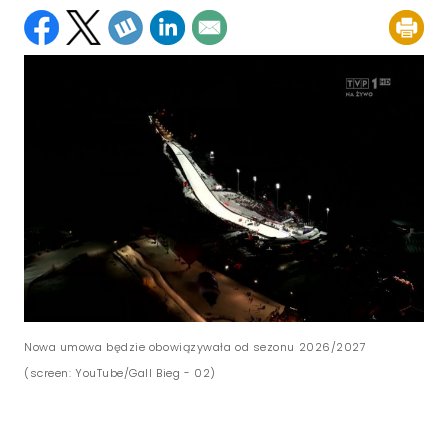
Nowa umowa będzie obowiązywała od sezonu 2026/2027
(screen: YouTube/Gall Bieg - 02)