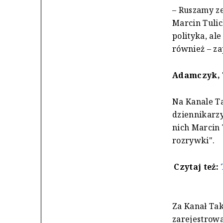
– Ruszamy z
Marcin Tulic
polityka, al
również – za
Adamczyk, T
Na Kanale Ta
dziennikarzy
nich Marcin 
rozrywki".
Czytaj też:
Za Kanał Ta
zarejestrow