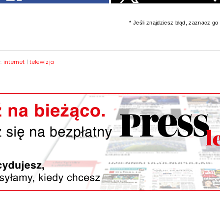
* Jeśli znajdziesz błąd, zaznacz go i
y:
internet
|
telewizja