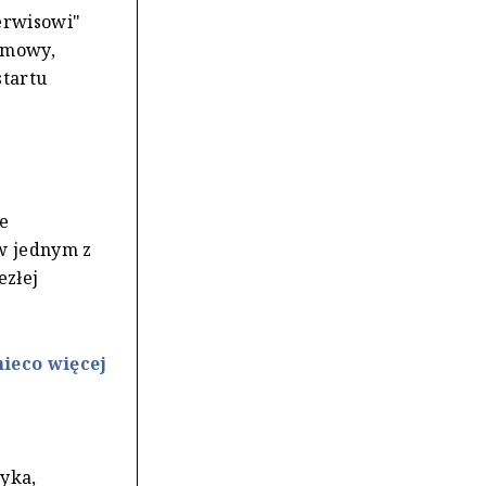
erwisowi"
ozmowy,
startu
ne
 w jednym z
ezłej
ieco więcej
yka,