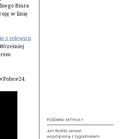
alnego Biura
ruję w linię
ie z telewizji
 Wcześniej
torem
 wPolsce24.
PODOBNE ARTYKUŁY
Jan Rokita zerwał
współpracę z tygodnikiem