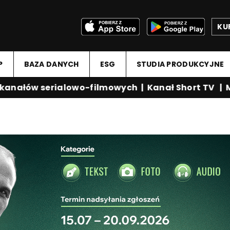
KU
P
BAZA DANYCH
ESG
STUDIA PRODUKCYJNE
nałów serialowo-filmowych
|
Kanał Short TV
|
Med