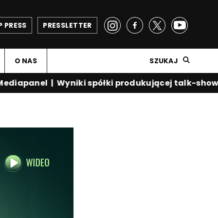
P PRESS
PRESSLETTER
O NAS
SZUKAJ
iapanel
|
Wyniki spółki produkującej talk-show Kr