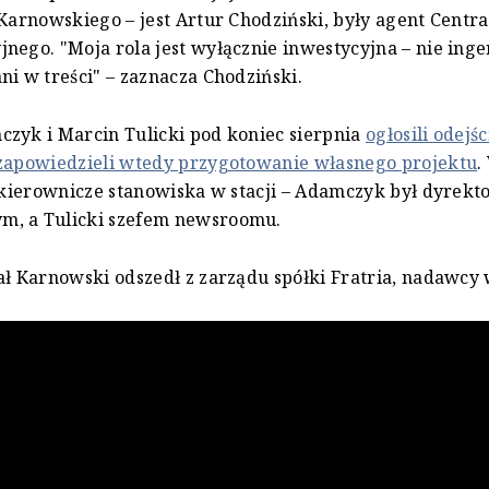
 Karnowskiego – jest Artur Chodziński, były agent Centr
nego. "Moja rola jest wyłącznie inwestycyjna – nie inge
ni w treści" – zaznacza Chodziński.
zyk i Marcin Tulicki pod koniec sierpnia
ogłosili odejśc
 zapowiedzieli wtedy przygotowanie własnego projektu
.
i kierownicze stanowiska w stacji – Adamczyk był dyrek
, a Tulicki szefem newsroomu.
ał Karnowski odszedł z zarządu spółki Fratria, nadawcy