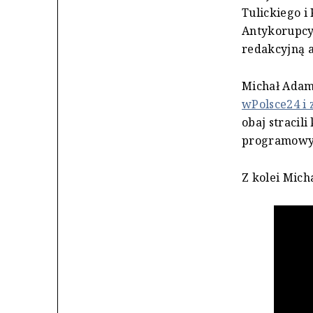
Tulickiego i
Antykorupcyj
redakcyjną a
Michał Adamc
wPolsce24 i
obaj stracil
programowym
Z kolei Mich