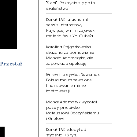
"Sieci". "Pozbycie się go to
szaleństwo"
Kanał TAK! uruchomił
serwis internetowy.
Najwięcej w nim zajawek
materiałów z YouTube'a
Karolina Pajączkowska
skazana za pomówienie
Michała Adamczyka, ale
Przestał
zapowiada apelację
Gniew i rozrywka. Newsmax
Polska ma zapewnione
finansowanie mimo
kontrowersji
Michał Adamczyk wycofał
pozwy przeciwko
Mateuszowi Baczyńskiemu
i Onetowi
Kanał TAK zdobył od
stycznia 11,6 tys.