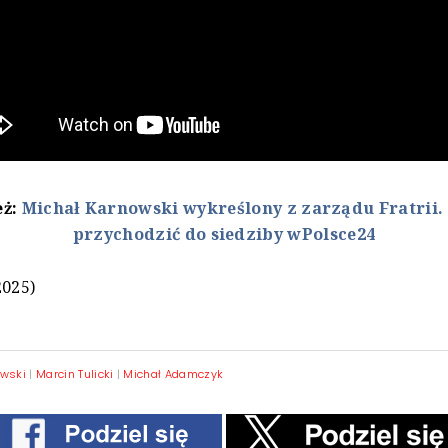
eż:
Michał Karnowski wykreślony z zarządu Fratrii. 
przychodzić do siedziby wPolsce24
2025)
owski
|
Marcin Tulicki
|
Michał Adamczyk