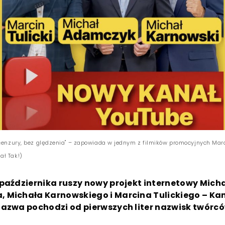
cenzury, bez ględzenia" – zapowiada w jednym z filmików promocyjnych Marcin
ał Tak!)
października ruszy nowy projekt internetowy Mich
 Michała Karnowskiego i Marcina Tulickiego – Kan
Nazwa pochodzi od pierwszych liter nazwisk twórcó