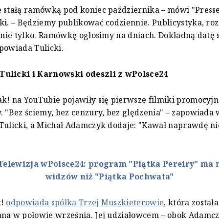
e stałą ramówką pod koniec października – mówi "Press
ki. – Będziemy publikować codziennie. Publicystyka, r
e nie tylko. Ramówkę ogłosimy na dniach. Dokładną datę 
powiada Tulicki.
ulicki i Karnowski odeszli z wPolsce24
k! na YouTubie pojawiły się pierwsze filmiki promocyj
. "Bez ściemy, bez cenzury, bez ględzenia" – zapowiada
Tulicki, a Michał Adamczyk dodaje: "Kawał naprawdę ni
Telewizja wPolsce24: program "Piątka Pereiry" ma n
widzów niż "Piątka Pochwata"
k!
odpowiada spółka Trzej Muszkieterowie
, która została
ana w połowie września. Jej udziałowcem – obok Adamcz