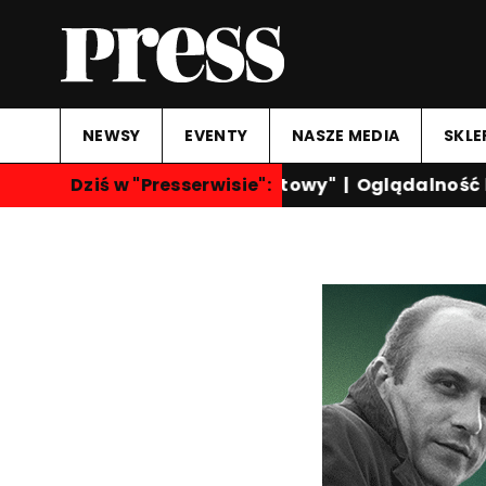
NEWSY
EVENTY
NASZE MEDIA
SKLE
Dziś w "Presserwisie":
"Przegląd Sportowy"
|
Oglądalność ka