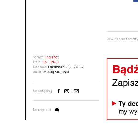
Powiązane temat
Temat:
internet
Dział:
INTERNET
Dodano:
Październik 13, 2025
Autor:
Maciej Kozielski
Udostępnij:
Narzędzia: