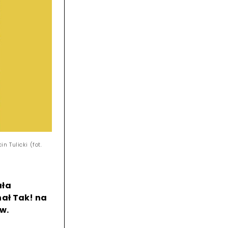
 Tulicki (fot.
ała
ał Tak! na
w.