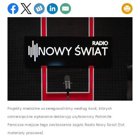
Projekty medialne uszeregowaliśmy według kwot, których
comiesięczne wpłacanie deklarują użytkownicy Patronite.
Pierwsze miejsce tego zestawienia zajęło Radio Nowy Świat (fot.
materiały prasowe)