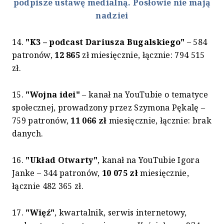
podpisze ustawę medialną. Posłowie nie mają
nadziei
14.
"K3 – podcast Dariusza Bugalskiego"
– 584
patronów,
12 865
zł miesięcznie, łącznie: 794 515
zł.
15.
"Wojna idei"
– kanał na YouTubie o tematyce
społecznej, prowadzony przez Szymona Pękalę –
759 patronów,
11 066 zł
miesięcznie, łącznie: brak
danych.
16.
"Układ Otwarty"
, kanał na YouTubie Igora
Janke – 344 patronów,
10 075 zł
miesięcznie,
łącznie 482 365 zł.
17.
"Więź"
, kwartalnik, serwis internetowy,