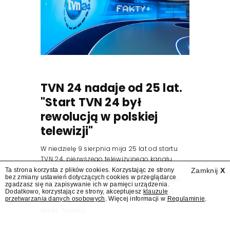
TVN 24 nadaje od 25 lat.
"Start TVN 24 był
rewolucją w polskiej
telewizji"
W niedzielę 9 sierpnia mija 25 lat od startu
TVN 24, pierwszego telewizyjnego kanału
informacyjnego w Polsce. Na ten dzień
Ta strona korzysta z plików cookies. Korzystając ze strony
Zamknij
X
bez zmiany ustawień dotyczących cookies w przeglądarce
zaplanowano finał urodzinowej trasy stacji
zgadzasz się na zapisywanie ich w pamięci urządzenia.
"Jesteśmy stąd". 25 lat TVN 24 dla Press.pl
Dodatkowo, korzystając ze strony, akceptujesz
klauzulę
przetwarzania danych osobowych
. Więcej informacji w
Regulaminie
.
podsumowują Jarosław Kuźniar, Tomasz Lis i
Marek Twaróg.