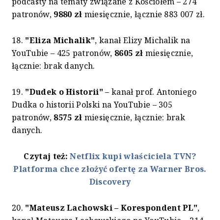
podcasty na tematy związane z Kościołem – 274
patronów,
9880 zł
miesięcznie, łącznie 883 007 zł.
18.
"Eliza Michalik"
, kanał Elizy Michalik na
YouTubie – 425 patronów,
8605 zł
miesięcznie,
łącznie: brak danych.
19.
"Dudek o Historii"
– kanał prof. Antoniego
Dudka o historii Polski na YouTubie – 305
patronów,
8575 zł
miesięcznie, łącznie: brak
danych.
Czytaj też:
Netflix kupi właściciela TVN?
Platforma chce złożyć ofertę za Warner Bros.
Discovery
20.
"Mateusz Lachowski – Korespondent PL"
,