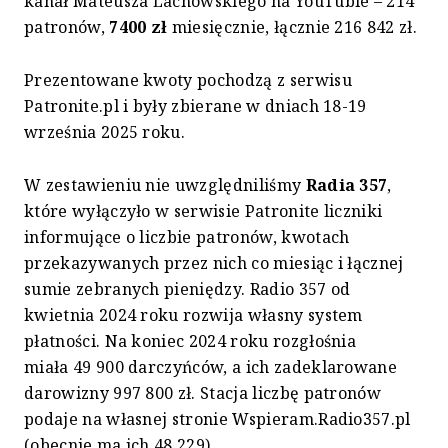
kanał Mateusza Lachowskiego na YouTubie – 214
patronów,
7400 zł
miesięcznie, łącznie 216 842 zł.
Prezentowane kwoty pochodzą z serwisu
Patronite.pl i były zbierane w dniach 18-19
września 2025 roku.
W zestawieniu nie uwzględniliśmy
Radia 357
,
które wyłączyło w serwisie Patronite liczniki
informujące o liczbie patronów, kwotach
przekazywanych przez nich co miesiąc i łącznej
sumie zebranych pieniędzy. Radio 357 od
kwietnia 2024 roku rozwija własny system
płatności. Na koniec 2024 roku rozgłośnia
miała 49 900 darczyńców, a ich zadeklarowane
darowizny 997 800 zł. Stacja liczbę patronów
podaje na własnej stronie Wspieram.Radio357.pl
(obecnie ma ich 48 229).